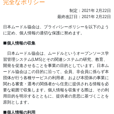
完全なポリシー
制定：
2021
年
2
月
22
日
最終改訂日：
2021
年
2
月
22
日
日本ムードル協会は、プライバシーポリシーを以下のよう
に定め、個人情報の適切な保護に努めます。
■
個人情報の収集
日本ムードル協会は、ムードルというオープンソース学
習管理システム
(LMS)
とその関連システムの研究、教育、
開発を促進させることを事業の目的としています。日本ム
ードル協会はこの目的に沿って、会員、非会員に係らず本
団体が行う各種サービスの利用者、および本団体の事業に
関わる審査・選考の関係者から任意に提供される情報を必
要な範囲で収集します。個人情報を収集する際は、その利
用目的を明示するとともに、提供者の意思に基づくことを
原則とします。
■
個人情報の利用