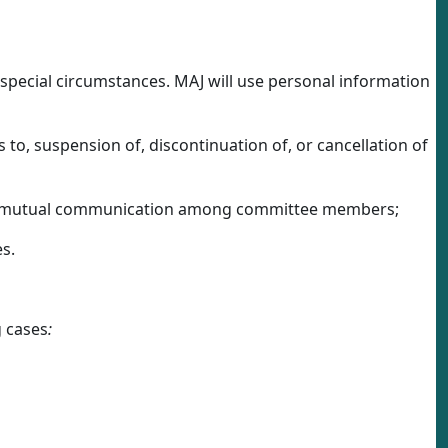
n special circumstances. MAJ will use personal information
es to, suspension of, discontinuation of, or cancellation of
s and mutual communication among committee members;
s.
g cases
: