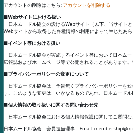
アカウントの削除はこちら:
アカウントを削除する
■
Web
サイトにおける扱い
日本ムードル協会の設ける
Web
サイト（以下、当サイトと
Web
サイトから取得した各種情報の利用によって生じたあら
■
イベント等における扱い
日本ムードル協会が実施するイベント等において日本ムー
広報誌およびホームページ等で公開されることがあります。
■
プライバシーポリシーの変更について
日本ムードル協会は、予告無くプライバシーポリシーを変
す。このような変更は、いかなるものであれ、日本ムードル
■
個人情報の取り扱いに関する問い合わせ先
日本ムードル協会における個人情報保護に関してご質問な
日本ムードル協会 会員担当理事
Email: membership@mo