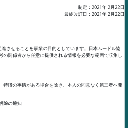
制定：
2021
年
2
月
22
日
最終改訂日：
2021
年
2
月
22
日
促進させることを事業の目的としています。日本ムードル協
考の関係者から任意に提供される情報を必要な範囲で収集し
、特段の事情がある場合を除き、本人の同意なく第三者へ開
解除の通知