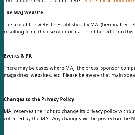
You can delete your account here:
Delete my account on 
The MAJ website
The use of the website established by MAJ (hereinafter ref
resulting from the use of information obtained from this 
Events & PR
There may be cases where MAJ, the press, sponsor compani
magazines, websites, etc. Please be aware that main spea
Changes to the Privacy Policy
MAJ reserves the right to change its privacy policy withou
collected by the MAJ. Any changes will be posted on the MA