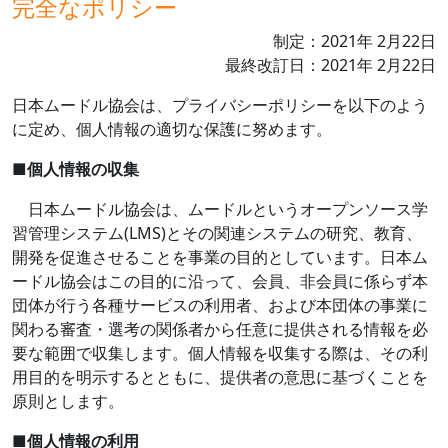
完全なポリシー
制定：
2021
年
2
月
22
日
最終改訂日：
2021
年
2
月
22
日
日本ムードル協会は、プライバシーポリシーを以下のよう
に定め、個人情報の適切な保護に努めます。
■
個人情報の収集
日本ムードル協会は、ムードルというオープンソース学
習管理システム
(LMS)
とその関連システムの研究、教育、
開発を促進させることを事業の目的としています。日本ム
ードル協会はこの目的に沿って、会員、非会員に係らず本
団体が行う各種サービスの利用者、および本団体の事業に
関わる審査・選考の関係者から任意に提供される情報を必
要な範囲で収集します。個人情報を収集する際は、その利
用目的を明示するとともに、提供者の意思に基づくことを
原則とします。
■
個人情報の利用