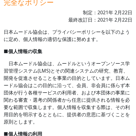
完全なポリシー
制定：
2021
年
2
月
22
日
最終改訂日：
2021
年
2
月
22
日
日本ムードル協会は、プライバシーポリシーを以下のよう
に定め、個人情報の適切な保護に努めます。
■
個人情報の収集
日本ムードル協会は、ムードルというオープンソース学
習管理システム
(LMS)
とその関連システムの研究、教育、
開発を促進させることを事業の目的としています。日本ム
ードル協会はこの目的に沿って、会員、非会員に係らず本
団体が行う各種サービスの利用者、および本団体の事業に
関わる審査・選考の関係者から任意に提供される情報を必
要な範囲で収集します。個人情報を収集する際は、その利
用目的を明示するとともに、提供者の意思に基づくことを
原則とします。
■
個人情報の利用