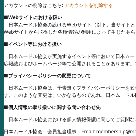
アカウントの削除はこちら:
アカウントを削除する
■
Web
サイトにおける扱い
日本ムードル協会の設ける
Web
サイト（以下、当サイトと
Web
サイトから取得した各種情報の利用によって生じたあら
■
イベント等における扱い
日本ムードル協会が実施するイベント等において日本ムー
広報誌およびホームページ等で公開されることがあります。
■
プライバシーポリシーの変更について
日本ムードル協会は、予告無くプライバシーポリシーを変
す。このような変更は、いかなるものであれ、日本ムードル
■
個人情報の取り扱いに関する問い合わせ先
日本ムードル協会における個人情報保護に関してご質問な
日本ムードル協会 会員担当理事
Email: membership@mo