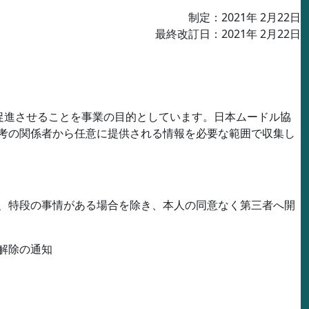
制定：
2021
年
2
月
22
日
最終改訂日：
2021
年
2
月
22
日
促進させることを事業の目的としています。日本ムードル協
考の関係者から任意に提供される情報を必要な範囲で収集し
、特段の事情がある場合を除き、本人の同意なく第三者へ開
解除の通知