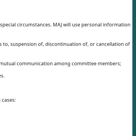
n special circumstances. MAJ will use personal information
es to, suspension of, discontinuation of, or cancellation of
s and mutual communication among committee members;
s.
g cases
: