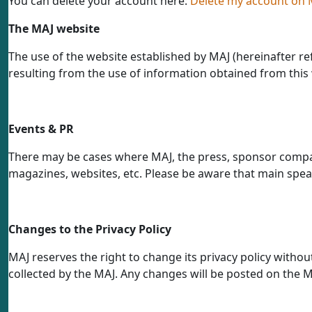
You can delete your account here:
Delete my account on 
The MAJ website
The use of the website established by MAJ (hereinafter ref
resulting from the use of information obtained from this 
Events & PR
There may be cases where MAJ, the press, sponsor compani
magazines, websites, etc. Please be aware that main spea
Changes to the Privacy Policy
MAJ reserves the right to change its privacy policy withou
collected by the MAJ. Any changes will be posted on the MA