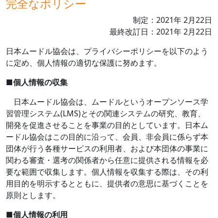
完全なポリシー
制定：
2021
年
2
月
22
日
最終改訂日：
2021
年
2
月
22
日
日本ムードル協会は、プライバシーポリシーを以下のよう
に定め、個人情報の適切な保護に努めます。
■
個人情報の収集
日本ムードル協会は、ムードルというオープンソース学
習管理システム
(LMS)
とその関連システムの研究、教育、
開発を促進させることを事業の目的としています。日本ム
ードル協会はこの目的に沿って、会員、非会員に係らず本
団体が行う各種サービスの利用者、および本団体の事業に
関わる審査・選考の関係者から任意に提供される情報を必
要な範囲で収集します。個人情報を収集する際は、その利
用目的を明示するとともに、提供者の意思に基づくことを
原則とします。
■
個人情報の利用