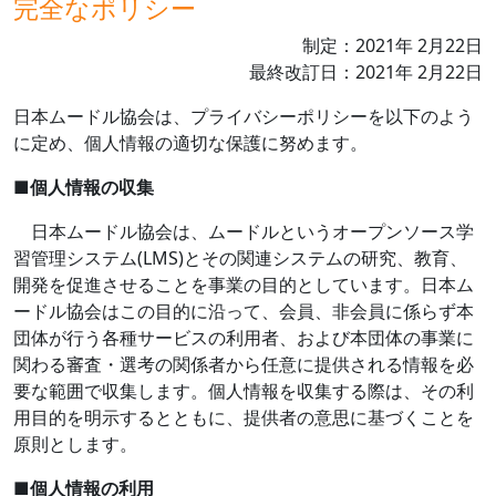
完全なポリシー
制定：
2021
年
2
月
22
日
最終改訂日：
2021
年
2
月
22
日
日本ムードル協会は、プライバシーポリシーを以下のよう
に定め、個人情報の適切な保護に努めます。
■
個人情報の収集
日本ムードル協会は、ムードルというオープンソース学
習管理システム
(LMS)
とその関連システムの研究、教育、
開発を促進させることを事業の目的としています。日本ム
ードル協会はこの目的に沿って、会員、非会員に係らず本
団体が行う各種サービスの利用者、および本団体の事業に
関わる審査・選考の関係者から任意に提供される情報を必
要な範囲で収集します。個人情報を収集する際は、その利
用目的を明示するとともに、提供者の意思に基づくことを
原則とします。
■
個人情報の利用