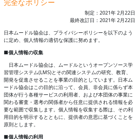
完全なポリシー
制定：
2021
年
2
月
22
日
最終改訂日：
2021
年
2
月
22
日
日本ムードル協会は、プライバシーポリシーを以下のよう
に定め、個人情報の適切な保護に努めます。
■
個人情報の収集
日本ムードル協会は、ムードルというオープンソース学
習管理システム
(LMS)
とその関連システムの研究、教育、
開発を促進させることを事業の目的としています。日本ム
ードル協会はこの目的に沿って、会員、非会員に係らず本
団体が行う各種サービスの利用者、および本団体の事業に
関わる審査・選考の関係者から任意に提供される情報を必
要な範囲で収集します。個人情報を収集する際は、その利
用目的を明示するとともに、提供者の意思に基づくことを
原則とします。
■
個人情報の利用