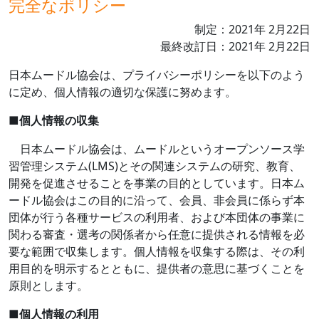
完全なポリシー
制定：
2021
年
2
月
22
日
最終改訂日：
2021
年
2
月
22
日
日本ムードル協会は、プライバシーポリシーを以下のよう
に定め、個人情報の適切な保護に努めます。
■
個人情報の収集
日本ムードル協会は、ムードルというオープンソース学
習管理システム
(LMS)
とその関連システムの研究、教育、
開発を促進させることを事業の目的としています。日本ム
ードル協会はこの目的に沿って、会員、非会員に係らず本
団体が行う各種サービスの利用者、および本団体の事業に
関わる審査・選考の関係者から任意に提供される情報を必
要な範囲で収集します。個人情報を収集する際は、その利
用目的を明示するとともに、提供者の意思に基づくことを
原則とします。
■
個人情報の利用