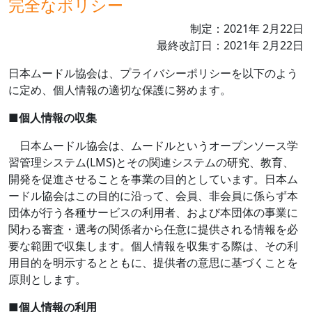
完全なポリシー
制定：
2021
年
2
月
22
日
最終改訂日：
2021
年
2
月
22
日
日本ムードル協会は、プライバシーポリシーを以下のよう
に定め、個人情報の適切な保護に努めます。
■
個人情報の収集
日本ムードル協会は、ムードルというオープンソース学
習管理システム
(LMS)
とその関連システムの研究、教育、
開発を促進させることを事業の目的としています。日本ム
ードル協会はこの目的に沿って、会員、非会員に係らず本
団体が行う各種サービスの利用者、および本団体の事業に
関わる審査・選考の関係者から任意に提供される情報を必
要な範囲で収集します。個人情報を収集する際は、その利
用目的を明示するとともに、提供者の意思に基づくことを
原則とします。
■
個人情報の利用