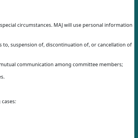
n special circumstances. MAJ will use personal information
es to, suspension of, discontinuation of, or cancellation of
s and mutual communication among committee members;
s.
g cases
: