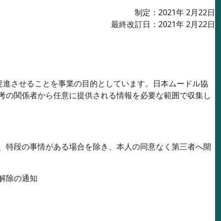
制定：
2021
年
2
月
22
日
最終改訂日：
2021
年
2
月
22
日
促進させることを事業の目的としています。日本ムードル協
考の関係者から任意に提供される情報を必要な範囲で収集し
、特段の事情がある場合を除き、本人の同意なく第三者へ開
解除の通知