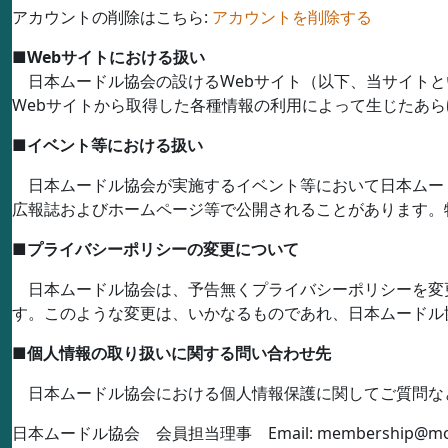
アカウントの削除はこちら:
アカウントを削除する
■
Web
サイトにおける扱い
日本ムードル協会の設ける
Web
サイト（以下、当サイトと
Web
サイトから取得した各種情報の利用によって生じたあら
■
イベント等における扱い
日本ムードル協会が実施するイベント等において日本ムー
広報誌およびホームページ等で公開されることがあります。
■
プライバシーポリシーの変更について
日本ムードル協会は、予告無くプライバシーポリシーを変
す。このような変更は、いかなるものであれ、日本ムードル
■
個人情報の取り扱いに関する問い合わせ先
日本ムードル協会における個人情報保護に関してご質問な
日本ムードル協会 会員担当理事
Email: membership@mo