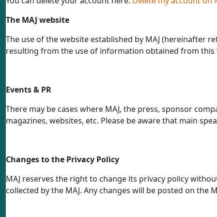
You can delete your account here:
Delete my account on 
The MAJ website
The use of the website established by MAJ (hereinafter ref
resulting from the use of information obtained from this 
Events & PR
There may be cases where MAJ, the press, sponsor compani
magazines, websites, etc. Please be aware that main spea
Changes to the Privacy Policy
MAJ reserves the right to change its privacy policy withou
collected by the MAJ. Any changes will be posted on the MA