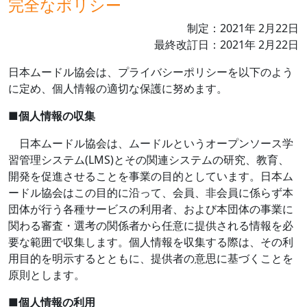
完全なポリシー
制定：
2021
年
2
月
22
日
最終改訂日：
2021
年
2
月
22
日
日本ムードル協会は、プライバシーポリシーを以下のよう
に定め、個人情報の適切な保護に努めます。
■
個人情報の収集
日本ムードル協会は、ムードルというオープンソース学
習管理システム
(LMS)
とその関連システムの研究、教育、
開発を促進させることを事業の目的としています。日本ム
ードル協会はこの目的に沿って、会員、非会員に係らず本
団体が行う各種サービスの利用者、および本団体の事業に
関わる審査・選考の関係者から任意に提供される情報を必
要な範囲で収集します。個人情報を収集する際は、その利
用目的を明示するとともに、提供者の意思に基づくことを
原則とします。
■
個人情報の利用