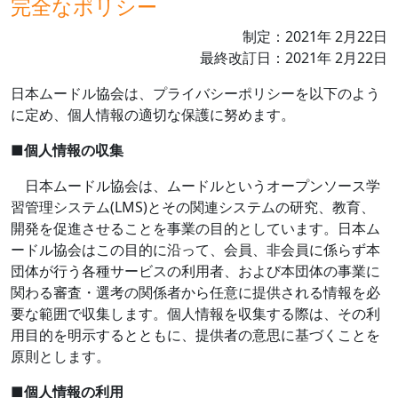
完全なポリシー
制定：
2021
年
2
月
22
日
最終改訂日：
2021
年
2
月
22
日
日本ムードル協会は、プライバシーポリシーを以下のよう
に定め、個人情報の適切な保護に努めます。
■
個人情報の収集
日本ムードル協会は、ムードルというオープンソース学
習管理システム
(LMS)
とその関連システムの研究、教育、
開発を促進させることを事業の目的としています。日本ム
ードル協会はこの目的に沿って、会員、非会員に係らず本
団体が行う各種サービスの利用者、および本団体の事業に
関わる審査・選考の関係者から任意に提供される情報を必
要な範囲で収集します。個人情報を収集する際は、その利
用目的を明示するとともに、提供者の意思に基づくことを
原則とします。
■
個人情報の利用