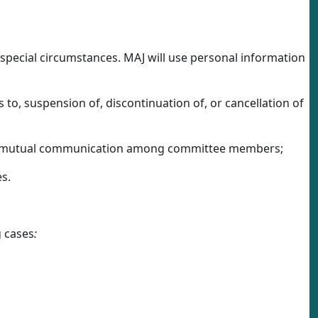
n special circumstances. MAJ will use personal information
es to, suspension of, discontinuation of, or cancellation of
s and mutual communication among committee members;
s.
g cases
: