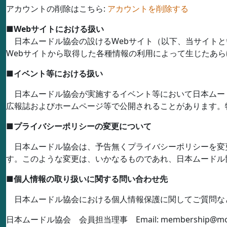
アカウントの削除はこちら:
アカウントを削除する
■
Web
サイトにおける扱い
日本ムードル協会の設ける
Web
サイト（以下、当サイトと
Web
サイトから取得した各種情報の利用によって生じたあら
■
イベント等における扱い
日本ムードル協会が実施するイベント等において日本ムー
広報誌およびホームページ等で公開されることがあります。
■
プライバシーポリシーの変更について
日本ムードル協会は、予告無くプライバシーポリシーを変
す。このような変更は、いかなるものであれ、日本ムードル
■
個人情報の取り扱いに関する問い合わせ先
日本ムードル協会における個人情報保護に関してご質問な
日本ムードル協会 会員担当理事
Email: membership@mo