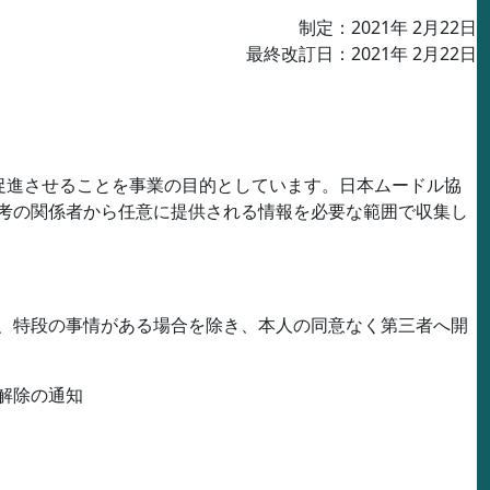
制定：
2021
年
2
月
22
日
最終改訂日：
2021
年
2
月
22
日
促進させることを事業の目的としています。日本ムードル協
考の関係者から任意に提供される情報を必要な範囲で収集し
、特段の事情がある場合を除き、本人の同意なく第三者へ開
解除の通知