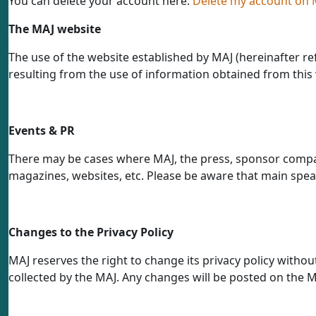
You can delete your account here:
Delete my account on 
The MAJ website
The use of the website established by MAJ (hereinafter ref
resulting from the use of information obtained from this 
Events & PR
There may be cases where MAJ, the press, sponsor compani
magazines, websites, etc. Please be aware that main spea
Changes to the Privacy Policy
MAJ reserves the right to change its privacy policy withou
collected by the MAJ. Any changes will be posted on the MA