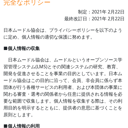
完全なポリシー
制定：
2021
年
2
月
22
日
最終改訂日：
2021
年
2
月
22
日
日本ムードル協会は、プライバシーポリシーを以下のよう
に定め、個人情報の適切な保護に努めます。
■
個人情報の収集
日本ムードル協会は、ムードルというオープンソース学
習管理システム
(LMS)
とその関連システムの研究、教育、
開発を促進させることを事業の目的としています。日本ム
ードル協会はこの目的に沿って、会員、非会員に係らず本
団体が行う各種サービスの利用者、および本団体の事業に
関わる審査・選考の関係者から任意に提供される情報を必
要な範囲で収集します。個人情報を収集する際は、その利
用目的を明示するとともに、提供者の意思に基づくことを
原則とします。
■
個人情報の利用