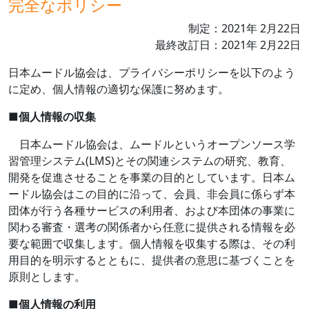
完全なポリシー
制定：
2021
年
2
月
22
日
最終改訂日：
2021
年
2
月
22
日
日本ムードル協会は、プライバシーポリシーを以下のよう
に定め、個人情報の適切な保護に努めます。
■
個人情報の収集
日本ムードル協会は、ムードルというオープンソース学
習管理システム
(LMS)
とその関連システムの研究、教育、
開発を促進させることを事業の目的としています。日本ム
ードル協会はこの目的に沿って、会員、非会員に係らず本
団体が行う各種サービスの利用者、および本団体の事業に
関わる審査・選考の関係者から任意に提供される情報を必
要な範囲で収集します。個人情報を収集する際は、その利
用目的を明示するとともに、提供者の意思に基づくことを
原則とします。
■
個人情報の利用