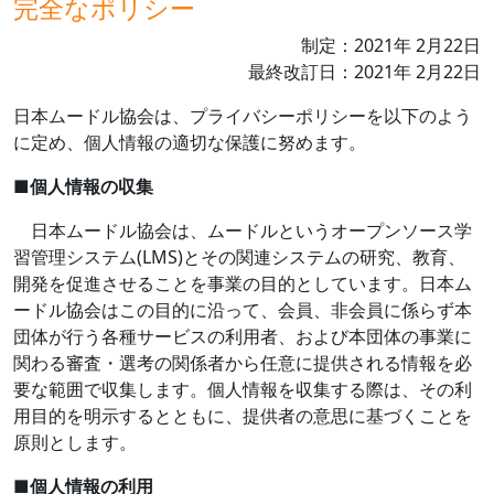
完全なポリシー
制定：
2021
年
2
月
22
日
最終改訂日：
2021
年
2
月
22
日
日本ムードル協会は、プライバシーポリシーを以下のよう
に定め、個人情報の適切な保護に努めます。
■
個人情報の収集
日本ムードル協会は、ムードルというオープンソース学
習管理システム
(LMS)
とその関連システムの研究、教育、
開発を促進させることを事業の目的としています。日本ム
ードル協会はこの目的に沿って、会員、非会員に係らず本
団体が行う各種サービスの利用者、および本団体の事業に
関わる審査・選考の関係者から任意に提供される情報を必
要な範囲で収集します。個人情報を収集する際は、その利
用目的を明示するとともに、提供者の意思に基づくことを
原則とします。
■
個人情報の利用