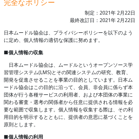
完全なポリシー
制定：
2021
年
2
月
22
日
最終改訂日：
2021
年
2
月
22
日
日本ムードル協会は、プライバシーポリシーを以下のよう
に定め、個人情報の適切な保護に努めます。
■
個人情報の収集
日本ムードル協会は、ムードルというオープンソース学
習管理システム
(LMS)
とその関連システムの研究、教育、
開発を促進させることを事業の目的としています。日本ム
ードル協会はこの目的に沿って、会員、非会員に係らず本
団体が行う各種サービスの利用者、および本団体の事業に
関わる審査・選考の関係者から任意に提供される情報を必
要な範囲で収集します。個人情報を収集する際は、その利
用目的を明示するとともに、提供者の意思に基づくことを
原則とします。
■
個人情報の利用