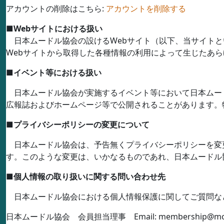
アカウントの削除はこちら:
アカウントを削除する
■
Web
サイトにおける扱い
日本ムードル協会の設ける
Web
サイト（以下、当サイトと
Web
サイトから取得した各種情報の利用によって生じたあら
■
イベント等における扱い
日本ムードル協会が実施するイベント等において日本ムー
広報誌およびホームページ等で公開されることがあります。
■
プライバシーポリシーの変更について
日本ムードル協会は、予告無くプライバシーポリシーを変
す。このような変更は、いかなるものであれ、日本ムードル
■
個人情報の取り扱いに関する問い合わせ先
日本ムードル協会における個人情報保護に関してご質問な
日本ムードル協会 会員担当理事
Email: membership@mo