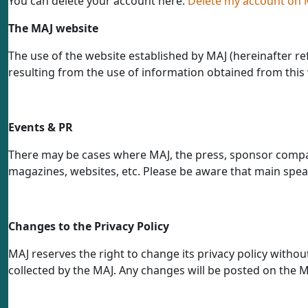
You can delete your account here:
Delete my account on 
The MAJ website
The use of the website established by MAJ (hereinafter ref
resulting from the use of information obtained from this 
Events & PR
There may be cases where MAJ, the press, sponsor compani
magazines, websites, etc. Please be aware that main spea
Changes to the Privacy Policy
MAJ reserves the right to change its privacy policy withou
collected by the MAJ. Any changes will be posted on the MA