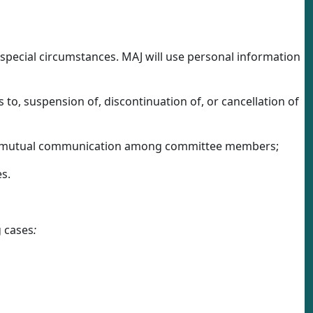
n special circumstances. MAJ will use personal information
es to, suspension of, discontinuation of, or cancellation of
s and mutual communication among committee members;
s.
g cases
: