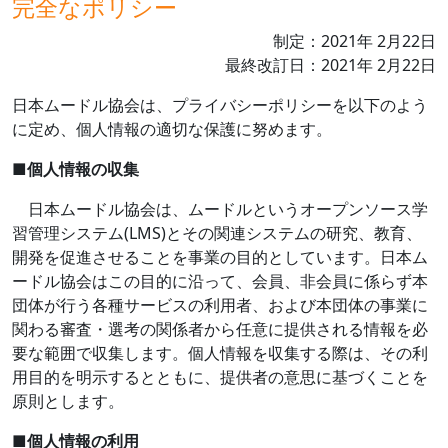
完全なポリシー
制定：
2021
年
2
月
22
日
最終改訂日：
2021
年
2
月
22
日
日本ムードル協会は、プライバシーポリシーを以下のよう
に定め、個人情報の適切な保護に努めます。
■
個人情報の収集
日本ムードル協会は、ムードルというオープンソース学
習管理システム
(LMS)
とその関連システムの研究、教育、
開発を促進させることを事業の目的としています。日本ム
ードル協会はこの目的に沿って、会員、非会員に係らず本
団体が行う各種サービスの利用者、および本団体の事業に
関わる審査・選考の関係者から任意に提供される情報を必
要な範囲で収集します。個人情報を収集する際は、その利
用目的を明示するとともに、提供者の意思に基づくことを
原則とします。
■
個人情報の利用