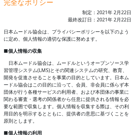
完全なポリシー
制定：
2021
年
2
月
22
日
最終改訂日：
2021
年
2
月
22
日
日本ムードル協会は、プライバシーポリシーを以下のよう
に定め、個人情報の適切な保護に努めます。
■
個人情報の収集
日本ムードル協会は、ムードルというオープンソース学
習管理システム
(LMS)
とその関連システムの研究、教育、
開発を促進させることを事業の目的としています。日本ム
ードル協会はこの目的に沿って、会員、非会員に係らず本
団体が行う各種サービスの利用者、および本団体の事業に
関わる審査・選考の関係者から任意に提供される情報を必
要な範囲で収集します。個人情報を収集する際は、その利
用目的を明示するとともに、提供者の意思に基づくことを
原則とします。
■
個人情報の利用