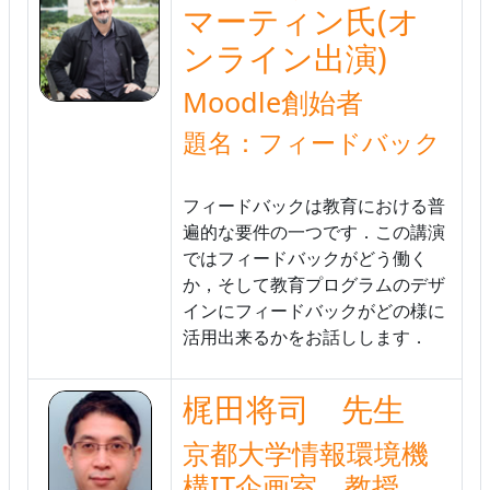
マーティン氏(オ
ンライン出演)
Moodle創始者
題名：フィードバック
フィードバックは教育における普
遍的な要件の一つです．この講演
ではフィードバックがどう働く
か，そして教育プログラムのデザ
インにフィードバックがどの様に
活用出来るかをお話しします．
梶田将司 先生
京都大学情報環境機
構IT企画室 教授