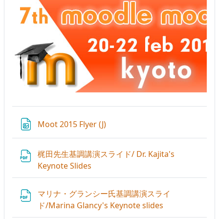
ファイル
Moot 2015 Flyer (J)
梶田先生基調講演スライド/ Dr. Kajita's
ファイル
Keynote Slides
マリナ・グランシー氏基調講演スライ
ファイル
ド/Marina Glancy's Keynote slides