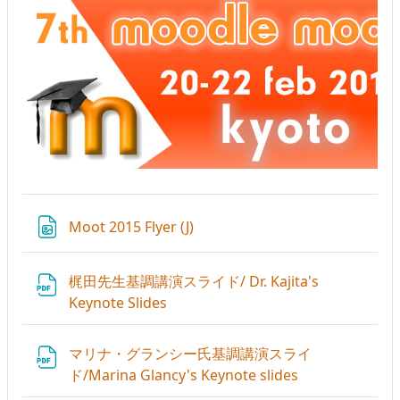
ファイル
Moot 2015 Flyer (J)
梶田先生基調講演スライド/ Dr. Kajita's
ファイル
Keynote Slides
マリナ・グランシー氏基調講演スライ
ファイル
ド/Marina Glancy's Keynote slides