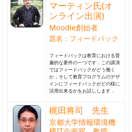
マーティン氏(オ
ンライン出演)
Moodle創始者
題名：フィードバック
フィードバックは教育における普
遍的な要件の一つです．この講演
ではフィードバックがどう働く
か，そして教育プログラムのデザ
インにフィードバックがどの様に
活用出来るかをお話しします．
梶田将司 先生
京都大学情報環境機
構IT企画室 教授