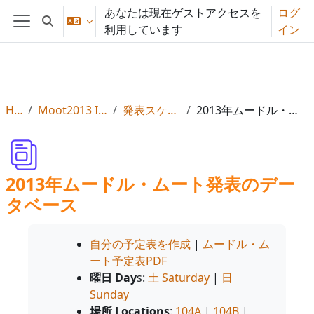
メインコンテンツへスキップする
あなたは現在ゲストアクセスを
ログ
検索入力に切り替える
利用しています
イン
サイドパネル
Home
Moot2013 Info, Reg & Subs
発表スケジュールと詳細
2013年ムードル・ムート発表のデータベース
2013年ムードル・ムート発表のデー
タベース
自分の予定表を作成
|
ムードル・ム
ート予定表PDF
曜日 Day
s:
土 Saturday
|
日
Sunday
場所 Locations
:
104A
|
104B
|