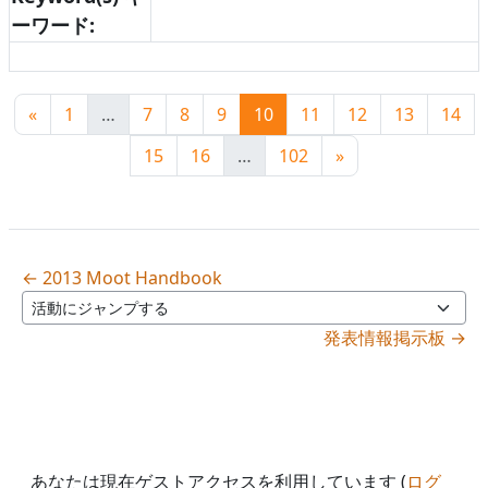
ーワード:
前のページ
ページ 1
ページ 7
ページ 8
ページ 9
ページ 10
ページ 11
ページ 12
ページ 1
ペー
«
1
…
7
8
9
10
11
12
13
14
ページ 15
ページ 16
ページ 102
次のページ
15
16
…
102
»
← 2013 Moot Handbook
活動にジャンプする
発表情報掲示板 →
あなたは現在ゲストアクセスを利用しています (
ログ