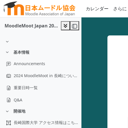
メインコンテンツへスキップする
カレンダー
さらに
MoodleMoot Japan 2024
折りたたむ
基本情報
折りたたむ
Announcements
2024 MoodleMoot in 長崎についての基本情報
重要日時一覧
Q&A
開催地
折りたたむ
長崎国際大学 アクセス情報はこちら * ワークショップ（16日）は2号館，大会（17日，18日）は全...