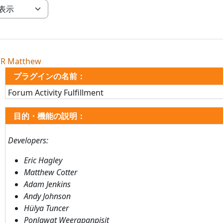
3次ナビゲーションを表示する
R Matthew
プラグインの名前：
Forum Activity Fulfillment
目的・機能の説明：
Developers:
Eric Hagley
Matthew Cotter
Adam Jenkins
Andy Johnson
Hülya Tuncer
Ponlawat Weerapanpisit