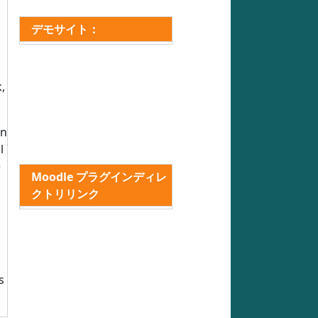
デモサイト：
,
in
l
e
Moodle プラグインディレ
クトリリンク
s