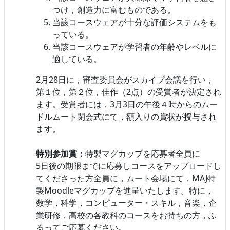
つけ，創造力に富むものである。
当該コースウェアが十分な評価システムをも
っている。
当該コースウェアが学習者の年齢やレベルに
適している。
2月28日に，審査委員会がスカイプ会議を行い，
第１位，第２位，佳作（2点）の受賞者が決定され
ます。受賞者には，3月3日の午後４時からのムー
ドルムート閉会式にて，額入りの賞状が授与され
ます。
特別参加賞：
特製マグカップを応募者全員に
5日後の期限までに応募しコースをアップロードし
てくださった方全員に，ムート会場にて，MAJ特
製Moodleマグカップを進呈いたします。特に，
数学，科学，コンピューター・スキル，音楽，企
業研修，高校の各教科のコースをお持ちの方，ふ
るってご応募ください。