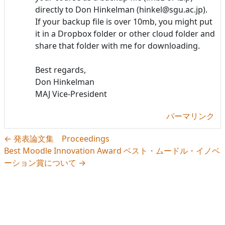
directly to Don Hinkelman (hinkel@sgu.ac.jp).
If your backup file is over 10mb, you might put
it in a Dropbox folder or other cloud folder and
share that folder with me for downloading.
Best regards,
Don Hinkelman
MAJ Vice-President
パーマリンク
← 発表論文集 Proceedings
Best Moodle Innovation Award ベスト・ムードル・イノベ
ーション賞について →