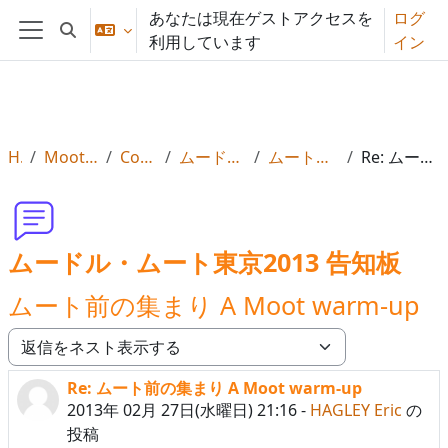
メインコンテンツへスキップする
あなたは現在ゲストアクセスを
ログ
検索入力に切り替える
利用しています
イン
サイドパネル
Home
Moot2013 Info, Reg & Subs
Conference Forums
ムードル・ムート東京2013 告知板
ムート前の集まり A Moot warm-up
Re: ムート前の集まり A Moot warm-up
ムードル・ムート東京2013 告知板
ムート前の集まり A Moot warm-up
表示モード
Re: ムート前の集まり A Moot warm-up
返信数: 0
2013年 02月 27日(水曜日) 21:16
-
HAGLEY Eric
の
投稿