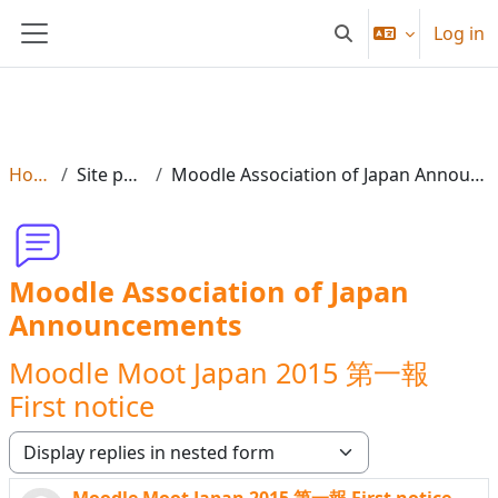
Skip to main content
Log in
Toggle search input
Side panel
Home
Site pages
Moodle Association of Japan Announcements
Moodle Association of Japan
Announcements
Moodle Moot Japan 2015 第一報
First notice
Display mode
Moodle Moot Japan 2015 第一報 First notice