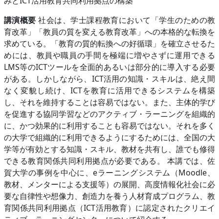
みとICT活用教育共同利用拠点の構築
講演概要
社会は、学士課程教育において「学生のための教
育改革」「教員の質を変える教育改革」への本格的な転換を
求めている。「教育の質的転換への好循環」を確立させるた
めには、教員や職員の手間を極端に増やさずに運用できる
LMS等のICTツールを全面的あるいは部分的に導入する必要
がある。しかしながら、ICT活用の知識・スキルは、絶え間
なく変貌し続け、ICTを教育に活用できるシステムを構築
し、それを維持することは容易ではない。また、主体的学び
を促進する協同学習などのアクティブ・ラーニングを組織的
に、かつ効果的に利用することも容易ではない。それを多く
の大学で組織的に利用できるようにするためには、全国の大
学等が有効とする知識・スキル、教材を共有し、誰でも修得
できる教育関係共同利用拠点が必要である。 本講では、佐
賀大学の事例を中心に、eラーニングシステム（Moodle、
教材、メンターによる支援等）の展開、高度情報化社会に必
要な自律性や想像力、創造力を養う人材育成プログラム、教
育関係共同利用拠点（ICT活用教育）に認定されたクリエイ