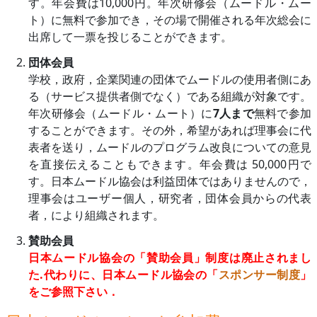
す。年会費は10,000円。年次研修会（ムードル・ムー
ト）に無料で参加でき，その場で開催される年次総会に
出席して一票を投じることができます。
団体会員
学校，政府，企業関連の団体でムードルの使用者側にあ
る（サービス提供者側でなく）である組織が対象です。
年次研修会（ムードル・ムート）に
7人まで
無料で参加
することができます。その外，希望があれば理事会に代
表者を送り，ムードルのプログラム改良についての意見
を直接伝えることもできます。年会費は 50,000円で
す。日本ムードル協会は利益団体ではありませんので，
理事会はユーザー個人，研究者，団体会員からの代表
者，により組織されます。
賛助会員
日本ムードル協会の「賛助会員」制度は廃止されまし
た.代わりに、日本ムードル協会の「
スポンサー制度
」
をご参照下さい．