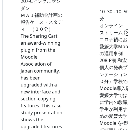
207-C
ヒンクルマン
ダン
10: 30 - 10: 50
ＭＡＪ補助金計画の
分
報告
ケース・スタデ
オンライン
ィー（２０分）
ストリーム 
The Sharing Cart,
コロナ禍にお
an award-winning
愛媛大学Mood
plugin from the
の運用事例
Moodle
208-P
裏 和宏
Association of
個人の発表
プ
Japan community,
ンテーション
has been
０分）
学校で
upgraded with a
Moodle導入
new interface and
愛媛大学では
section-copying
に学内の教職
features. This case
学生が利用す
study presentation
めの愛媛大学
shows the
Moodle を構
upgraded features
て運用してい