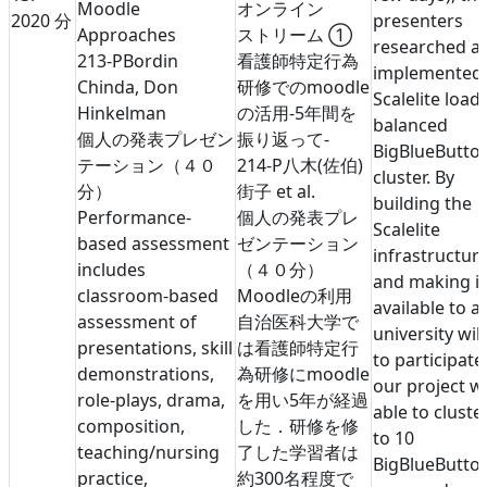
Moodle
オンライン
20
20 分
presenters
Approaches
ストリーム ①
researched a
213-P
Bordin
看護師特定行為
implemented
Chinda, Don
研修でのmoodle
Scalelite load-
Hinkelman
の活用-5年間を
balanced
個人の発表
プレゼン
振り返って-
BigBlueButto
テーション（４０
214-P
八木(佐伯)
cluster. By
分）
街子 et al.
building the
Performance-
個人の発表
プレ
Scalelite
based assessment
ゼンテーション
infrastructur
includes
（４０分）
and making it
classroom-based
Moodleの利用
available to a
assessment of
自治医科大学で
university wil
presentations, skill
は看護師特定行
to participate
demonstrations,
為研修にmoodle
our project w
role-plays, drama,
を用い5年が経過
able to cluste
composition,
した．研修を修
to 10
teaching/nursing
了した学習者は
BigBlueButto
practice,
約300名程度で