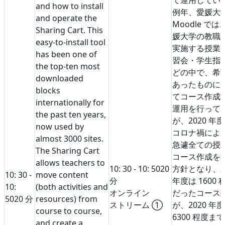
and how to install
例年、愛媛大
and operate the
Moodle では
Sharing Cart. This
媛大学の教職
easy-to-install tool
実施する授業
has been one of
習会・学生指
the top-ten most
どの中で、希
downloaded
あったものに
blocks
てコース作成
internationally for
運用を行って
the past ten years,
が、2020 年
now used by
コロナ禍によ
almost 3000 sites.
急遽全ての授
The Sharing Cart
コース作成を
allows teachers to
10: 30 - 10: 50
20
方針となり、2
10: 30 -
move content
分
年度は 1600 
10:
(both activities and
オンライン
だったコース
50
20 分
resources) from
ストリーム ①
が、2020 年
course to course,
6300 程度ま
and create a