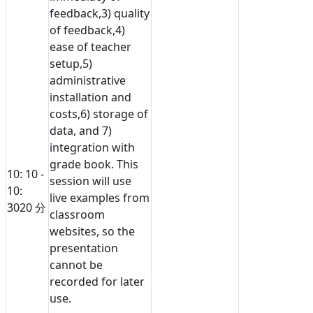
feedback,3) quality
of feedback,4)
ease of teacher
setup,5)
administrative
installation and
costs,6) storage of
data, and 7)
integration with
grade book. This
10: 10 -
session will use
10:
live examples from
30
20 分
classroom
websites, so the
presentation
cannot be
recorded for later
use.