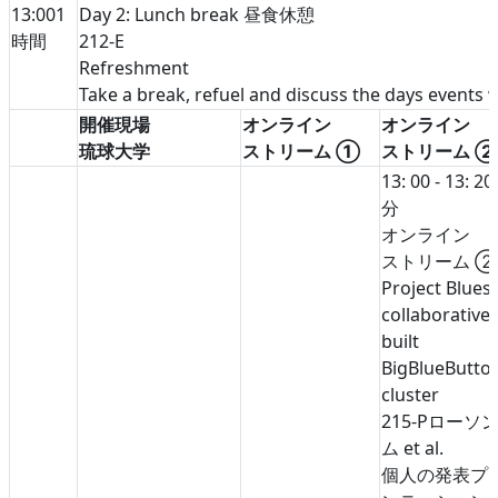
13:00
1
Day 2: Lunch break 昼食休憩
時間
212-E
Refreshment
Take a break, refuel and discuss the days events w
開催現場
オンライン
オンライン
琉球大学
ストリーム ①
ストリーム 
13: 00 - 13: 20
分
オンライン
ストリーム 
Project Bluesk
collaborativel
built
BigBlueButto
cluster
215-P
ローソン
ム et al.
個人の発表
プ