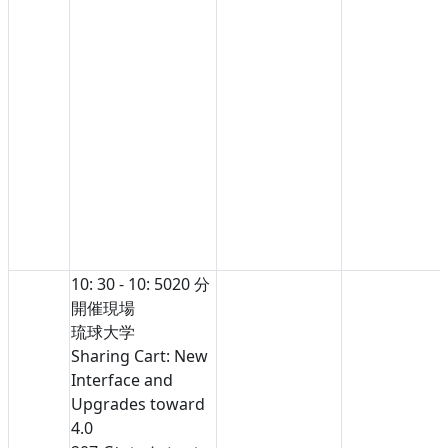
10: 30 - 10: 50
20 分
開催現場
琉球大学
Sharing Cart: New
Interface and
Upgrades toward
4.0