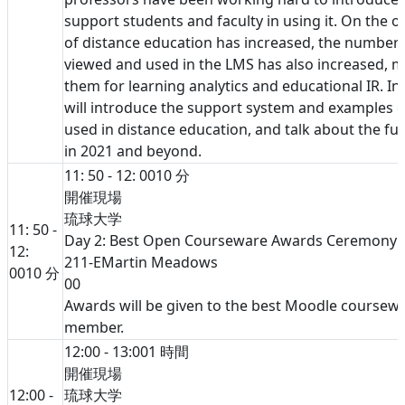
support students and faculty in using it. On the o
of distance education has increased, the number 
viewed and used in the LMS has also increased, ma
them for learning analytics and educational IR. In
will introduce the support system and examples 
used in distance education, and talk about the f
in 2021 and beyond.
11: 50 - 12: 00
10 分
開催現場
琉球大学
11: 50 -
Day 2: Best Open Courseware Awards Ceremony
12:
211-E
Martin Meadows
00
10 分
0
0
Awards will be given to the best Moodle coursew
member.
12:00 - 13:00
1 時間
開催現場
12:00 -
琉球大学