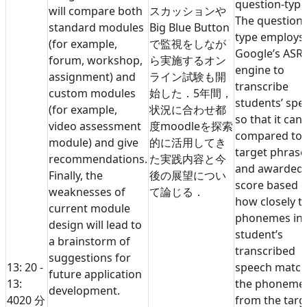
question-type
will compare both
スカッションや
The question-
standard modules
Big Blue Button
type employs
(for example,
で監視をしなが
Google’s ASR
forum, workshop,
ら実施するオン
engine to
assignment) and
ライン試験も開
transcribe
custom modules
始した．5年間，
students’ spe
(for example,
状況に合わせ都
so that it can
video assessment
度moodleを探索
compared to 
module) and give
的に活用してき
target phrase
recommendations.
た実践内容と今
and awarded 
Finally, the
後の展望につい
score based 
weaknesses of
て論じる．
how closely t
current module
phonemes in 
design will lead to
student’s
a brainstorm of
transcribed
suggestions for
13: 20 -
speech matc
future application
13:
the phoneme
development.
40
20 分
from the targ