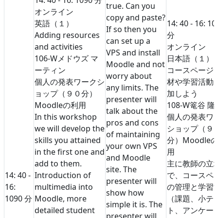
true. Can you
オンライン
copy and paste?
英語（１）
14: 40 - 16: 10
If so then you
Adding resources
分
can set up a
and activities
オンライン
VPS and install
106-W
メドウズ マ
日本語（１）
Moodle and not
ーティン
コースページ
worry about
個人の発表
ワークシ
材や学習活動
any limits. The
ョップ（９０分）
加しよう
presenter will
Moodleの利用
108-W
篭谷 隆
talk about the
In this workshop
個人の発表
ワ
pros and cons
we will develop the
ショップ（９
of maintaining
skills you attained
分）
Moodle
your own VPS
in the first one and
用
and Moodle
add to them.
主に教師の立
site. The
14: 40 -
Introduction of
で、コースペ
presenter will
16:
multimedia into
の管理と学習
show how
10
90 分
Moodle, more
（課題、小テ
simple it is. The
detailed student
ト、アンケー
presenter will