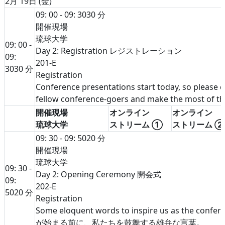
2月 19日 (金)
09: 00 - 09: 30
30 分
開催現場
琉球大学
09: 00 -
Day 2: Registration レジストレーション
09:
201-E
30
30 分
Registration
Conference presentations start today, so please 
fellow conference-goers and make the most of the
開催現場
オンライン
オンライン
琉球大学
ストリーム ①
ストリーム 
09: 30 - 09: 50
20 分
開催現場
琉球大学
09: 30 -
Day 2: Opening Ceremony 開会式
09:
202-E
50
20 分
Registration
Some eloquent words to inspire us as the confe
が始まる前に、私たちを鼓舞する雄弁な言葉。