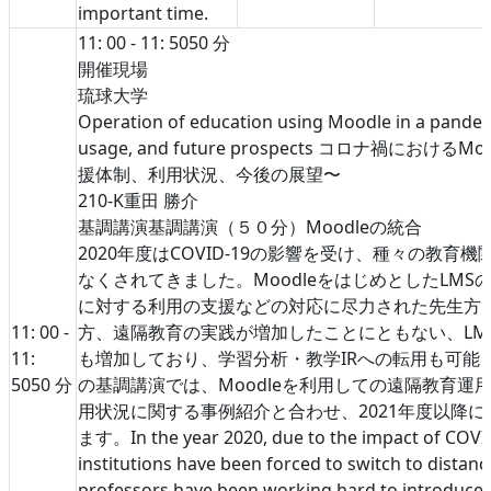
important time.
11: 00 - 11: 50
50 分
開催現場
琉球大学
Operation of education using Moodle in a pandem
usage, and future prospects コロナ禍におけ
援体制、利用状況、今後の展望〜
210-K
重田 勝介
基調講演
基調講演（５０分）
Moodleの統合
2020年度はCOVID-19の影響を受け、種々の教
なくされてきました。MoodleをはじめとしたLM
に対する利用の支援などの対応に尽力された先生方
11: 00 -
方、遠隔教育の実践が増加したことにともない、LM
11:
も増加しており、学習分析・教学IRへの転用も可能
50
50 分
の基調講演では、Moodleを利用しての遠隔教育運
用状況に関する事例紹介と合わせ、2021年度以降
ます。In the year 2020, due to the impact of COVID
institutions have been forced to switch to distan
professors have been working hard to introduce