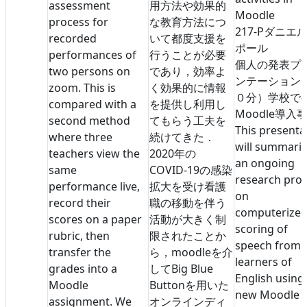
assessment
用方法や効果的
Moodle
process for
な教育方法につ
217-P
ダニエ
recorded
いて都度支援を
ポール
performances of
行うことが必要
個人の発表
プ
two persons on
であり，効率よ
ンテーション
zoom. This is
く効果的に情報
０分）
学校で
compared with a
を提供し利用し
Moodle導入
second method
てもらう工夫を
This presenta
where three
続けてきた．
will summari
teachers view the
2020年の
an ongoing
same
COVID-19の感染
research proj
performance live,
拡大を受け看護
on
record their
職の移動を伴う
computerized
scores on a paper
活動が大きく制
scoring of
rubric, then
限されたことか
speech from 
transfer the
ら，moodleを介
learners of
grades into a
してBig Blue
English using
Moodle
Buttonを用いた
new Moodle q
assignment. We
オンラインディ