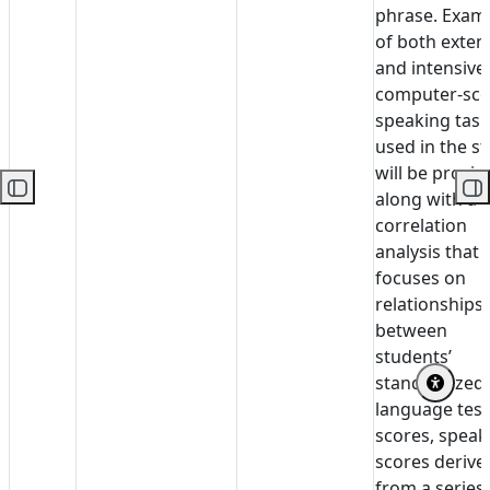
phrase. Exam
of both exten
and intensive
computer-sc
speaking task
used in the s
will be provid
コースインデックスを開く
ブ
along with a
correlation
analysis that
focuses on
relationships
between
students’
standardized
language test
scores, speak
scores derive
from a series 