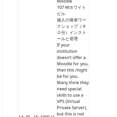
Moodle
107-W
ホワイト
ビル
個人の発表
ワー
クショップ（９
０分）
インスト
ールと管理
If your
institution
doesn’t offer a
Moodle for you,
then this might
be for you.
Many think they
need special
skills to use a
VPS (Virtual
Private Server),
but this is not
14: 40 - 16: 10
90 分