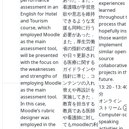
experiences
assessment in an
看護職が学習意
learned
English for Hotel
欲や意志を維持
throughout t
and Tourism
できるような支
process that w
course, which
援も同時に行う
hopefully insp
employed Moodle
必要があった．
those wanting
as the main
また，厚生労働
implement
assessment tool,
省の指針の改訂
similar open-
will be presented
や日々更新され
source
with the focus on
る医療に関する
collaborative
the weaknesses
ガイドラインや
projects in th
and strengths of
指針に準じ，コ
future.
employing Moodle
ンテンツの入れ
13: 20 - 13: 40
as the main
替えや再設計を
分
assessment tool.
実施してきた．
オンライン
In this case,
教育を担当する
ストリーム 
Moodle’s rubric
教員である医師
Computer-sc
designer was
や看護師に対し
speaking
employed in the
てもmoodleの利
activities in