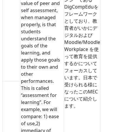
value of peer and
DigCompEduを
self assessment,
フレームワーク
when managed
としており、教
properly, is that
育者がいかにデ
students
ジタルおよび
understand the
Moodle/Moodle
goals of the
Workplace を使
learning, and
って教育を提供
apply those goals
するかについて
to their own and
フォーカスして
other
います。日本で
performances.
受けられる様に
This is called
なったこのMEC
“assessment for
について紹介し
learning”. For
ます。
example, we will
compare: 1) ease
of use,2)
immediacy of