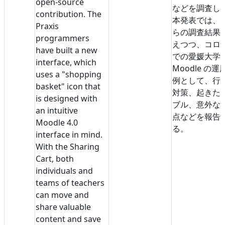
open-source
などを調査し
contribution. The
本発表では、
Praxis
らの調査結果
programmers
えつつ、コロ
have built a new
での愛媛大学
interface, which
Moodle の運
uses a "shopping
例として、行
basket" icon that
対策、起きた
is designed with
ブル、意外な
an intuitive
点などを報告
Moodle 4.0
る。
interface in mind.
With the Sharing
Cart, both
individuals and
teams of teachers
can move and
share valuable
content and save