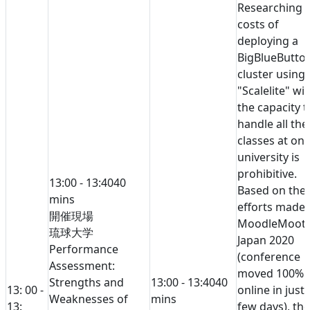
Researching 
costs of
deploying a
BigBlueButto
cluster using
"Scalelite" wi
the capacity t
handle all the
classes at on
university is
prohibitive.
13:00 - 13:40
40
Based on the
mins
efforts made 
開催現場
MoodleMoot
琉球大学
Japan 2020
Performance
(conference
Assessment:
moved 100%
Strengths and
13:00 - 13:40
40
13: 00 -
online in just 
Weaknesses of
mins
13:
few days), the