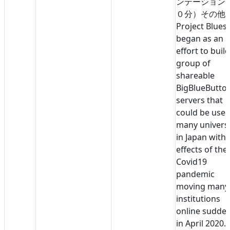
ンテーション
０分）
その他
Project Blues
began as an
effort to build
group of
shareable
BigBlueButto
servers that
could be used
many universi
in Japan with 
effects of the
Covid19
pandemic
moving many
institutions
online sudden
in April 2020.