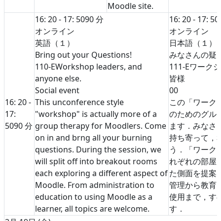
Moodle site.
16: 20 - 17: 50
90 分
16: 20 - 17: 50
オンライン
オンライン
英語（１）
日本語（１）
Bring out your Questions!
みなさんの疑
110-E
Workshop leaders, and
111-E
ワークシ
anyone else.
皆様
Social event
0
0
16: 20 -
This unconference style
この「ワークシ
17:
"workshop" is actually more of a
のためのグル
50
90 分
group therapy for Moodlers. Come
ます．みなさ
on in and brng all your burning
持ち寄って，
questions. During the session, we
う．「ワーク
will split off into breakout rooms
れぞれの部屋に
each exploring a different aspect of
た側面を提案
Moodle. From administration to
管理から教育，
education to using Moodle as a
使用まで，す
learner, all topics are welcome.
す．