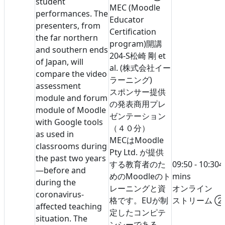
student
MEC (Moodle
performances. The
Educator
presenters, from
Certification
the far northern
program)開講
and southern ends
204-S
松崎 剛 et
of Japan, will
al. (株式会社イー
compare the video
ラーニング)
assessment
スポンサー提供
module and forum
の発表
商用プレ
module of Moodle
ゼンテーション
with Google tools
（４０分）
as used in
MECはMoodle
classrooms during
Pty Ltd. が提供
the past two years
する教育者のた
09:50 - 10:30
4
—before and
めのMoodleのト
mins
during the
レーニングと資
オンライン
coronavirus-
格です。EUが制
ストリーム 
affected teaching
定したコンピテ
situation. The
ンシーである