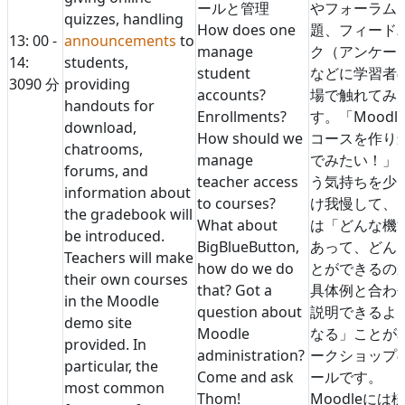
ールと管理
やフォーラム
quizzes, handling
How does one
題、フィード
13: 00 -
announcements
to
manage
ク（アンケー
14:
students,
student
などに学習者
30
90 分
providing
accounts?
場で触れてみ
handouts for
Enrollments?
す。「Moodl
download,
How should we
コースを作り
chatrooms,
manage
でみたい！」
forums, and
teacher access
う気持ちを少
information about
to courses?
け我慢して、
the gradebook will
What about
は「どんな機
be introduced.
BigBlueButton,
あって、どん
Teachers will make
how do we do
とができるの
their own courses
that? Got a
具体例と合わ
in the Moodle
question about
説明できるよ
demo site
Moodle
なる」ことが
provided. In
administration?
ークショップ
particular, the
Come and ask
ールです。
most common
Thom!
Moodleには