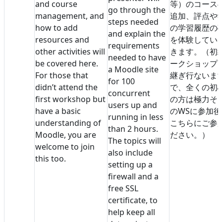
and course
等）のコース
go through the
management, and
追加、評点や
steps needed
how to add
の学習履歴の
and explain the
resources and
を体験してい
requirements
other activities will
きます。（初
needed to have
be covered here.
ークショップ
a Moodle site
For those that
継ぎ行ないま
for 100
didn’t attend the
で、全くの初
concurrent
first workshop but
の方は極力そ
users up and
have a basic
のWSに参加後
running in less
understanding of
こちらにご参
than 2 hours.
Moodle, you are
ださい。）
The topics will
welcome to join
also include
this too.
setting up a
firewall and a
free SSL
certificate, to
help keep all