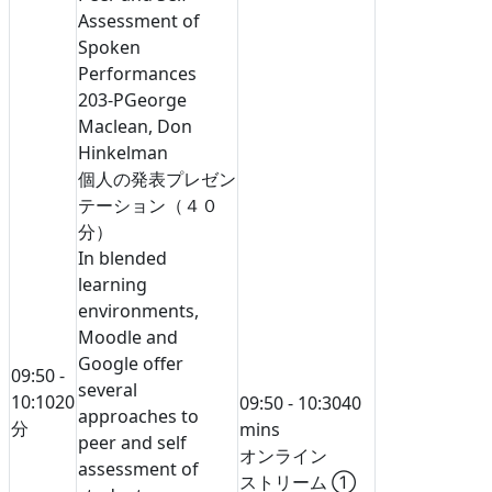
Assessment of
Spoken
Performances
203-P
George
Maclean, Don
Hinkelman
個人の発表
プレゼン
テーション（４０
分）
In blended
learning
environments,
Moodle and
Google offer
09:50 -
several
10:10
20
09:50 - 10:30
40
approaches to
分
mins
peer and self
オンライン
assessment of
ストリーム ①