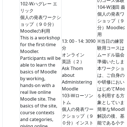
のコース体験
102-W
ハグレー エ
104-W
淺田 義
リック
個人の発表
ワ
個人の発表
ワークシ
ショップ（９
ョップ（９０分）
分）
Moodle
Moodleの利用
用
This is a workshop
13: 00 - 14: 30
90
※当日の練習
for the first-time
分
験用コースは
Moodler.
オンライン
ムードル協会
Participants will be
英語（２）
準備いたしま
able to learn the
Ask Thom
本ワークショ
basics of Moodle
about
は、ご自身の
by working,
Administering
や研修におい
hands-on with a
Moodle
はじめてMood
real live online
103-W
ローソン
を利用する方
Moodle site. The
トム
象としていま
basics of the site,
個人の発表
ワー
簡単なMoodl
course contexts
クショップ（９
解説の後、基
and categories,
０分）
インスト
能である小テ
giving online