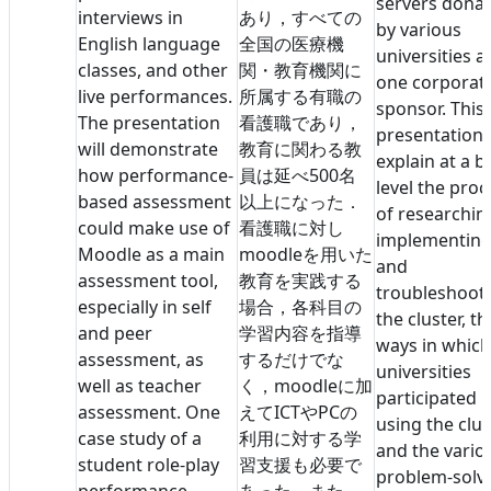
servers dona
interviews in
あり，すべての
by various
English language
全国の医療機
universities a
classes, and other
関・教育機関に
one corporat
live performances.
所属する有職の
sponsor. This
The presentation
看護職であり，
presentation w
will demonstrate
教育に関わる教
explain at a b
how performance-
員は延べ500名
level the proc
based assessment
以上になった．
of researchin
could make use of
看護職に対し
implementing
Moodle as a main
moodleを用いた
and
assessment tool,
教育を実践する
troubleshoot
especially in self
場合，各科目の
the cluster, th
and peer
学習内容を指導
ways in which
assessment, as
するだけでな
universities
well as teacher
く，moodleに加
participated i
assessment. One
えてICTやPCの
using the clus
case study of a
利用に対する学
and the vario
student role-play
習支援も必要で
problem-solv
performance
あった．また，