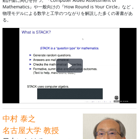
動評価に関心を持つ。『Computer Aided Assessment of
Mathematics』や一般向けの『How Round is Your Circle』など，
物理モデルによる数学と工学のつながりを解説した多くの著書があ
る。
ビ
デ
オ
を
中村 泰之
再
名古屋大学 教授