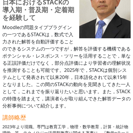
日本におけるSTACKの
生
導入期・普及期・定着期
す
を経験して
Moodleの問題タイププラグイン
る
の一つであるSTACKは，数式で入
力された解答を自動評価すること
のできるシステムの一つですが，解答を評価する機構である
ポテンシャル・レスポンス・ツリーを活用することで，単な
る正誤評価だけでなく，部分点評価により学習者の理解状況
を推測することも可能です。2025年で，STACKは個別シス
テムとして発表されて以来20年，日本語化されて以来15年
となりました。この間のSTACKの動向を見聞きしてきた一人
として，これまでを振り返りたいと思います。また，STACK
の特徴を踏まえて，講演者らが取り組んできた解答データの
分析事例について紹介します。
講師略歴
2023年より現職。専門は教育工学，物理・数学教育，計算・統計物
理学，等。テクノロジー活用型教育に関する著書に，『数学eラーニ