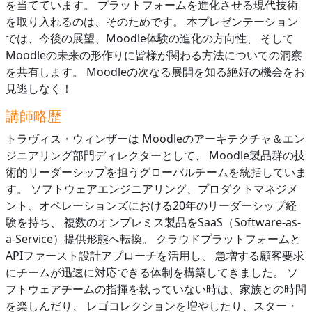
を当てています。 プラットフォームを進化させる現代技術
を取り入れるのは、そのためです。 本プレゼンテーション
では、今後の展望、Moodle体験の進化の方向性、 そして
Moodleの未来の形作りに皆様が関わる方法についての洞察
を共有します。 Moodleの次なる展開を知る絶好の機会をお
見逃しなく！
講師略歴
トラヴィス・ウィンザーは Moodleのアーキテクチャ＆エン
ジニアリング部門ディレクターとして、 Moodle製品群の技
術的リーダーシップを担うグローバルチームを統括していま
す。 ソフトウェアエンジニアリング、プロダクトマネジメ
ント、オペレーションズにおける20年のリーダーシップ経
験を持ち、 複数のオンプレミス製品をSaaS（Software-as-
a-Service）提供形態へ転換。 クラウドプラットフォームと
APIファースト設計アプローチを活用し、 急増する顧客要求
にチームが迅速に対応できる体制を構築してきました。 ソ
フトウェアチームの指揮を執っていない時は、家族との時間
を楽しんだり、 レゴコレクションを増やしたり、スター・