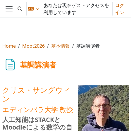
メインコンテンツへスキップする
あなたは現在ゲストアクセスを
ログ
検索入力に切り替える
利用しています
イン
サイドパネル
Home
Moot2026
基本情報
基調講演者
基調講演者
クリス・サングウィ
ン
エディンバラ大学 教授
人工知能はSTACKと
Moodleによる数学の自