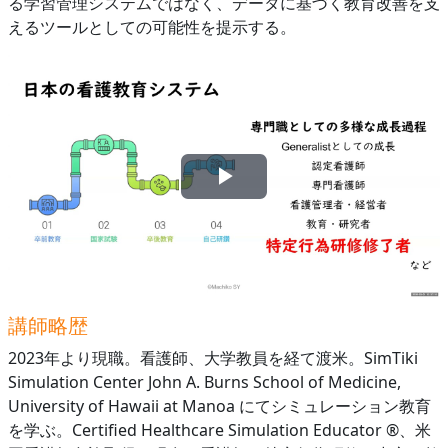
る学習管理システムではなく、データに基づく教育改善を支
えるツールとしての可能性を提示する。
ビ
デ
オ
講師略歴
を
2023年より現職。看護師、大学教員を経て渡米。SimTiki
再
Simulation Center John A. Burns School of Medicine,
University of Hawaii at Manoa にてシミュレーション教育
生
を学ぶ。Certified Healthcare Simulation Educator ®︎、米