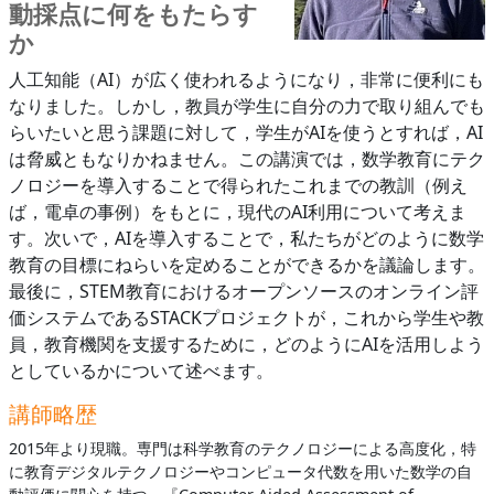
動採点に何をもたらす
か
人工知能（AI）が広く使われるようになり，非常に便利にも
なりました。しかし，教員が学生に自分の力で取り組んでも
らいたいと思う課題に対して，学生がAIを使うとすれば，AI
は脅威ともなりかねません。この講演では，数学教育にテク
ノロジーを導入することで得られたこれまでの教訓（例え
ば，電卓の事例）をもとに，現代のAI利用について考えま
す。次いで，AIを導入することで，私たちがどのように数学
教育の目標にねらいを定めることができるかを議論します。
最後に，STEM教育におけるオープンソースのオンライン評
価システムであるSTACKプロジェクトが，これから学生や教
員，教育機関を支援するために，どのようにAIを活用しよう
としているかについて述べます。
講師略歴
2015年より現職。専門は科学教育のテクノロジーによる高度化，特
に教育デジタルテクノロジーやコンピュータ代数を用いた数学の自