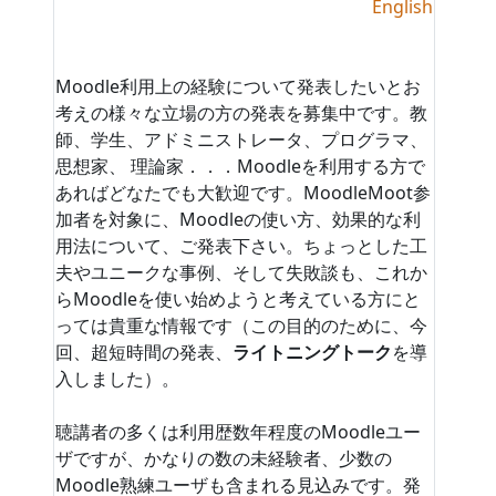
English
Moodle利用上の経験について発表したいとお
考えの様々な立場の方の発表を募集中です。教
師、学生、アドミニストレータ、プログラマ、
思想家、 理論家．．．Moodleを利用する方で
あればどなたでも大歓迎です。MoodleMoot参
加者を対象に、Moodleの使い方、効果的な利
用法について、ご発表下さい。ちょっとした工
夫やユニークな事例、そして失敗談も、これか
らMoodleを使い始めようと考えている方にと
っては貴重な情報です（この目的のために、今
回、超短時間の発表、
ライトニングトーク
を導
入しました）。
聴講者の多くは利用歴数年程度のMoodleユー
ザですが、かなりの数の未経験者、少数の
Moodle熟練ユーザも含まれる見込みです。発