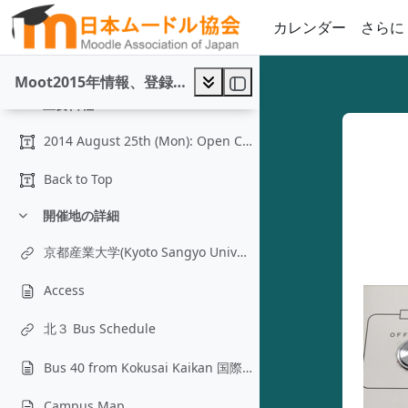
メインコンテンツへスキップする
カレンダー
さらに
基調講演・特別講演者
折りたたむ
Back to Top
Moot2015年情報、登録と発表申し込み
主要日程
折りたたむ
2014 August 25th (Mon): Open Call for Papers 2014 ...
Back to Top
開催地の詳細
折りたたむ
京都産業大学(Kyoto Sangyo University)
Access
北３ Bus Schedule
Bus 40 from Kokusai Kaikan 国際会館発バスの時刻表
Campus Map