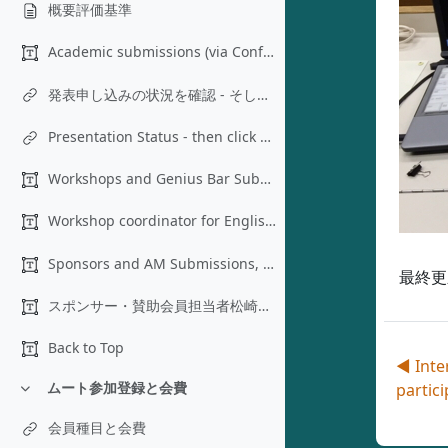
概要評価基準
Academic submissions (via ConfTool) Presentation ...
発表申し込みの状況を確認 - そして査読結果をクリック
Presentation Status - then click on Review Results (English)
Workshops and Genius Bar Submissions, apply to Wor...
Workshop coordinator for English workshopsEric Hag...
Sponsors and AM Submissions, apply to Sponsors and...
最終更新
スポンサー・賛助会員担当者松崎 剛 matsuzakit@e-learning.co.jp
Back to Top
◀︎ Inte
ムート参加登録と会費
partic
折りたたむ
会員種目と会費