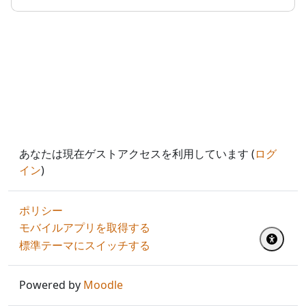
あなたは現在ゲストアクセスを利用しています (
ログ
イン
)
ポリシー
モバイルアプリを取得する
標準テーマにスイッチする
Powered by
Moodle