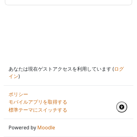
あなたは現在ゲストアクセスを利用しています (
ログ
イン
)
ポリシー
モバイルアプリを取得する
標準テーマにスイッチする
Powered by
Moodle