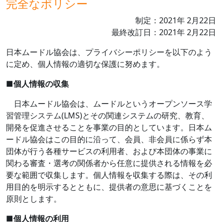
完全なポリシー
制定：
2021
年
2
月
22
日
最終改訂日：
2021
年
2
月
22
日
日本ムードル協会は、プライバシーポリシーを以下のよう
に定め、個人情報の適切な保護に努めます。
■
個人情報の収集
日本ムードル協会は、ムードルというオープンソース学
習管理システム
(LMS)
とその関連システムの研究、教育、
開発を促進させることを事業の目的としています。日本ム
ードル協会はこの目的に沿って、会員、非会員に係らず本
団体が行う各種サービスの利用者、および本団体の事業に
関わる審査・選考の関係者から任意に提供される情報を必
要な範囲で収集します。個人情報を収集する際は、その利
用目的を明示するとともに、提供者の意思に基づくことを
原則とします。
■
個人情報の利用