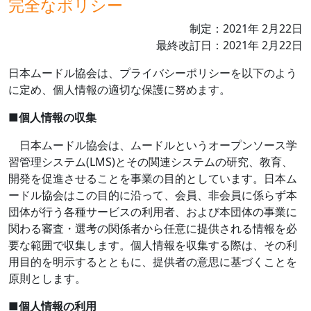
完全なポリシー
制定：
2021
年
2
月
22
日
最終改訂日：
2021
年
2
月
22
日
日本ムードル協会は、プライバシーポリシーを以下のよう
に定め、個人情報の適切な保護に努めます。
■
個人情報の収集
日本ムードル協会は、ムードルというオープンソース学
習管理システム
(LMS)
とその関連システムの研究、教育、
開発を促進させることを事業の目的としています。日本ム
ードル協会はこの目的に沿って、会員、非会員に係らず本
団体が行う各種サービスの利用者、および本団体の事業に
関わる審査・選考の関係者から任意に提供される情報を必
要な範囲で収集します。個人情報を収集する際は、その利
用目的を明示するとともに、提供者の意思に基づくことを
原則とします。
■
個人情報の利用