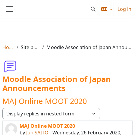
Skip to main content
Log in
Toggle search input
Side panel
Home
Site pages
Moodle Association of Japan Announcements
Moodle Association of Japan
Announcements
MAJ Online MOOT 2020
Display mode
MAJ Online MOOT 2020
Number of replies: 0
by
Jun SAITO
-
Wednesday, 26 February 2020,