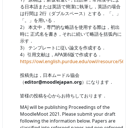
る日本語または英語で簡潔に執筆し，英語の場合
は行間は 2行（ダブルスペース）とする． 「、」
「。」を用いる．
2） 本文中，専門的な略語を使用する際は，初出
時に 正式名を書き，それに続いて略語を括弧内に
示す．
3） テンプレートに従い論文を作成する．
4）引用文献は，APA第6版で作成する．
https://owl.english.purdue.edu/owl/resource/560
投稿先は，日本ムードル協会
（
editor@moodlejapan.org
）になります．
皆様の投稿を心からお待ちしております．
MAJ will be publishing Proceedings of the
MoodleMoot 2021. Please submit your draft
following the information below. Papers are
classified into refereed paper and non-refereed