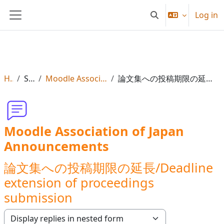
Skip to main content
Log in
Toggle search input
Side panel
Home
Site pages
Moodle Association of Japan Announcements
論文集への投稿期限の延長/Deadline extension of proceedings submission
Moodle Association of Japan
Announcements
論文集への投稿期限の延長/Deadline
extension of proceedings
submission
Display mode