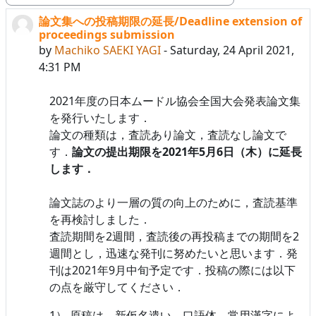
論文集への投稿期限の延長/Deadline extension of
Number of replies: 0
proceedings submission
by
Machiko SAEKI YAGI
-
Saturday, 24 April 2021,
4:31 PM
2021年度の日本ムードル協会全国大会発表論文集
を発行いたします．
論文の種類は，査読あり論文，査読なし論文で
す．
論文の提出期限を2021年5月6日（木）に延長
します．
論文誌のより一層の質の向上のために，査読基準
を再検討しました．
査読期間を2週間，査読後の再投稿までの期間を2
週間とし，迅速な発刊に努めたいと思います．発
刊は2021年9月中旬予定です．投稿の際には以下
の点を厳守してください．
1） 原稿は，新仮名遣い，口語体，常用漢字によ