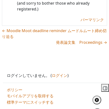
(and sorry to bother those who already
registered.)
パーマリンク
← Moodle Moot deadline reminder ムードルムート締め切
り迫る
発表論文集 Proceedings →
ログインしていません。 (
ログイン
)
ポリシー
ブ
モバイルアプリを取得する
標準テーマにスイッチする