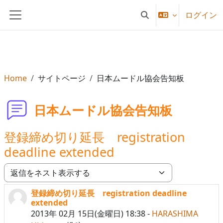
メインコンテンツへスキップする
ログイン
検索入力に切り替える
サイドパネル
Home
サイトページ
日本ムードル協会告知板
日本ムードル協会告知板
登録締め切り延長 registration
deadline extended
表示モード
登録締め切り延長 registration deadline
返信数: 0
extended
2013年 02月 15日(金曜日) 18:38
-
HARASHIMA