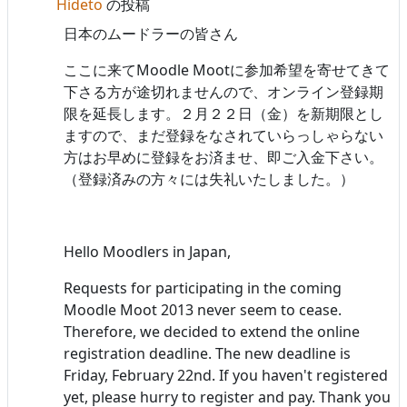
Hideto
の投稿
日本のムードラーの皆さん
ここに来てMoodle Mootに参加希望を寄せてきて
下さる方が途切れませんので、オンライン登録期
限を延長します。２月２２日（金）を新期限とし
ますので、まだ登録をなされていらっしゃらない
方はお早めに登録をお済ませ、即ご入金下さい。
（登録済みの方々には失礼いたしました。）
Hello Moodlers in Japan,
Requests for participating in the coming
Moodle Moot 2013 never seem to cease.
Therefore, we decided to extend the online
registration deadline. The new deadline is
Friday, February 22nd. If you haven't registered
yet, please hurry to register and pay. Thank you