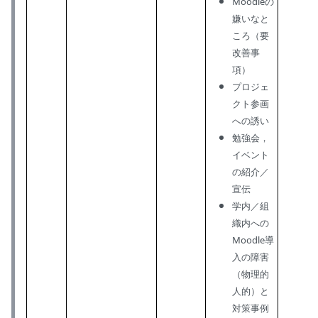
Moodleの
嫌いなと
ころ（要
改善事
項）
プロジェ
クト参画
への誘い
勉強会，
イベント
の紹介／
宣伝
学内／組
織内への
Moodle導
入の障害
（物理的
人的）と
対策事例