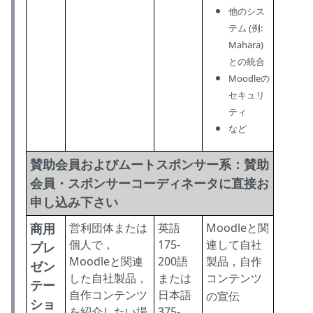
他のシス
テム (例:
Mahara)
との統合
Moodleの
セキュリ
ティ
など
賛助会員およびムートスポンサー系：賛助
会員・スポンサーコーディネータに直接お
申し込み下さい
商用
営利団体または
英語
Moodleと関
個人で，
175-
連して自社
プレ
Moodleと関連
200語
製品，自作
ゼン
した自社製品，
または
コンテンツ
テー
自作コンテンツ
日本語
の宣伝
ショ
を紹介したい場
375-