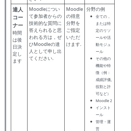
達人
Moodleについ
Moodle
分野の例
て参加者からの
の得意
コー
全ての，
技術的な質問に
分野を
または特
ナー
答えられると思
ご指定
定のリソ
時間
われる方は，ぜ
いただ
ールや活
は後
ひMoodleの達
けます.
動モジュ
日決
人として申し出
ール
定し
てください.
その他の
ます
機能や特
徴（例：
成績評価,
役割と許
可など）
Moodle 2
インスト
ール
管理・運
営