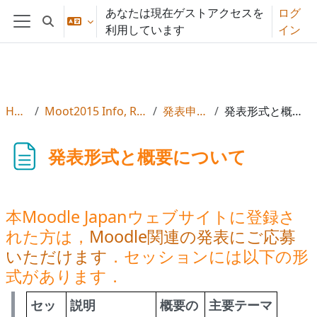
メインコンテンツへスキップする
あなたは現在ゲストアクセスを
ログ
検索入力に切り替える
利用しています
イン
サイドパネル
Home
Moot2015 Info, Reg & Subs
発表申し込み
発表形式と概要について
発表形式と概要について
本Moodle Japanウェブサイトに登録さ
れた方は，
Moodle関連の発表にご応募
いただけます
．セッションには以下の形
式があります．
セッ
説明
概要の
主要テーマ