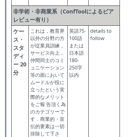
非学術・非商業系（ConfToolによるピア
レビュー有り）
ケー
これは，教育界
英語75-
details to
以外の分野の方
100語
follow
ス・
が従業員訓練，
または
スタ
サービス向上，
日本語
ディ
仲間同士のコミ
180-
ー 20
ュニケーション
250字
分
等の面において
以内
ムードルが役に
立ったという実
際的なメリット
をご報 告頂く為
のカテゴリーで
す．商業的・宣
伝的要素は一切
排除して下さ