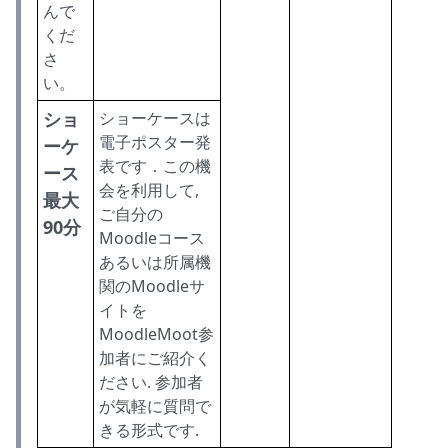
んで
くだ
さ
い。
ショ
ショーケースは
電子ポスター発
ーケ
表です．この機
ース
会を利用して,
最大
ご自分の
90分
Moodleコース
あるいは所属機
関のMoodleサ
イトを
MoodleMoot参
加者にご紹介く
ださい. 参加者
が気軽に質問で
きる形式です.