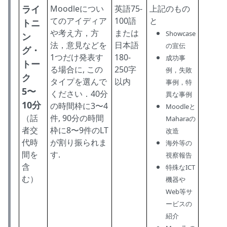
ライ
Moodleについ
英語75-
上記のもの
てのアイディア
100語
と
トニ
や考え方，方
または
Showcase
ン
法，意見などを
日本語
の宣伝
グ・
1つだけ発表す
180-
成功事
トー
る場合に, この
250字
例，失敗
ク
タイプを選んで
以内
事例，特
5〜
ください．40分
異な事例
10分
の時間枠に3〜4
Moodleと
（話
件, 90分の時間
Maharaの
者交
枠に8〜9件のLT
改造
代時
が割り振られま
海外等の
間を
す.
視察報告
含
特殊なICT
む）
機器や
Web等サ
ービスの
紹介