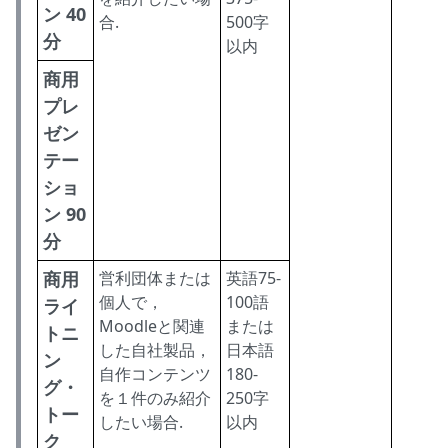
ン 40
合.
500字
分
以内
商用
プレ
ゼン
テー
ショ
ン 90
分
商用
営利団体または
英語75-
個人で，
100語
ライ
Moodleと関連
または
トニ
した自社製品，
日本語
ン
自作コンテンツ
180-
グ・
を１件のみ紹介
250字
トー
したい場合.
以内
ク