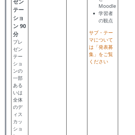
ゼン
Moodle
テー
学習者
ショ
の観点
ン 90
サブ・テー
分
マについて
プレ
は「発表募
ゼン
集」をご覧
テー
ください
ショ
ンの
一部
ある
いは
全体
のデ
ィス
カッ
ショ