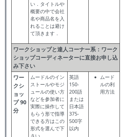
い．タイトルや
概要の中で会社
名や商品名を入
れることは避け
て頂きます．
ワークショップと達人コーナー系：ワーク
ショップコーディネーターに直接お申し込
み下さい
ワー
ムードルのイン
英語
ムード
ストールやモジ
150-
ルの利
クシ
ュールの使い方
200語
用方法
ョッ
などを参加者に
または
プ 90
実際に操作して
日本語
分
もらう形で指導
375-
できる方はこの
500字
形式を選んで下
以内
さい．