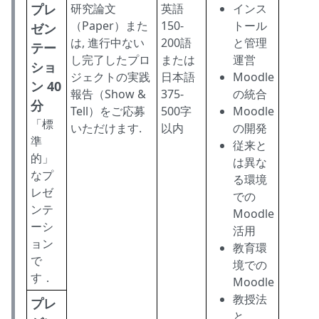
プレ
研究論文
英語
インス
（Paper）また
150-
トール
ゼン
は, 進行中ない
200語
と管理
テー
し完了したプロ
または
運営
ショ
ジェクトの実践
日本語
Moodle
ン 40
報告（Show &
375-
の統合
分
Tell）をご応募
500字
Moodle
「標
いただけます.
以内
の開発
準
従来と
的」
は異な
なプ
る環境
レゼ
での
ンテ
Moodle
ーシ
活用
ョン
教育環
で
境での
す．
Moodle
教授法
プレ
と