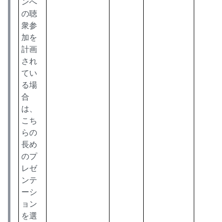
ンへ
の聴
衆参
加を
計画
され
てい
る場
合
は、
こち
らの
長め
のプ
レゼ
ンテ
ーシ
ョン
を選