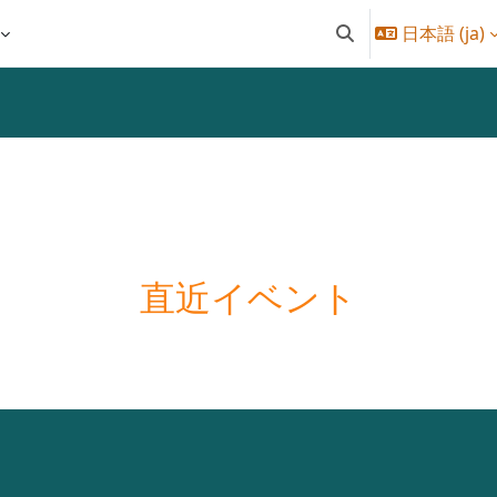
日本語 ‎(ja)‎
検索入力に切り替え
直近イベント