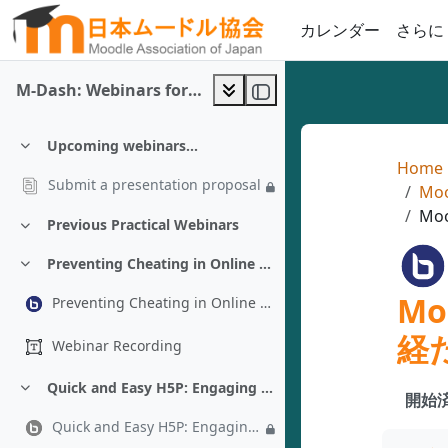
メインコンテンツへスキップする
カレンダー
さらに
M-Dash: Webinars for Moodle 5.x
Upcoming webinars...
折りたたむ
Home
Submit a presentation proposal
Mo
Mo
Previous Practical Webinars
折りたたむ
Preventing Cheating in Online Exams Under Limited Connectivity - Almonzer Salah
折りたたむ
M
Preventing Cheating in Online Exams Under Limited Connectivity - Almonzer Salah
経た
Webinar Recording
Quick and Easy H5P: Engaging Activities in 10 Minutes or Less - Chad Bousley
折りたたむ
開始済
Quick and Easy H5P: Engaging Activities in 10 Minutes or Less - Chad Bousley