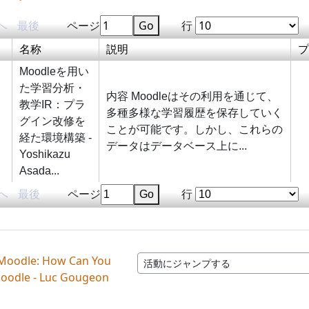
へ
最後
ページ
Go
行
名称
説明
プ
Moodleを用い
た学習分析・
内容 Moodleはその利用を通じて、
教学IR：プラ
多種多様な学習履歴を保存していく
グイン改修を
ことが可能です。しかし、これらの
経た環境構築 -
データはデータベース上に...
Yoshikazu
Asada...
へ
最後
ページ
Go
行
 Moodle: How Can You
活動にジャンプする
Moodle - Luc Gougeon