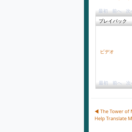
最初
前へ
次
プレイバック
ビデオ
最初
前へ
次
◀︎ The Tower of
Help Translate 