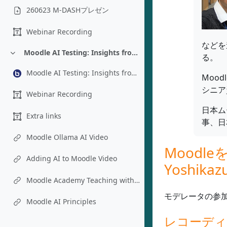
260623 M-DASHプレゼン
Webinar Recording
などを
Moodle AI Testing: Insights from an Instructional Designer’s Perspective - Chad Bousley
る。
折りたたむ
Moodle AI Testing: Insights from an Instructional Designer’s Perspective - Chad Bousley
Moodl
シニア
Webinar Recording
日本ム
Extra links
事、日
Moodle Ollama AI Video
Moodl
Adding AI to Moodle Video
Yoshikaz
Moodle Academy Teaching with AI Course
モデレータの参
Moodle AI Principles
レコーデ