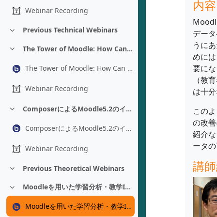
内容
Webinar Recording
Moo
Previous Technical Webinars
データ
折りたたむ
うにあ
The Tower of Moodle: How Can You Help Translate Moodle - Luc Gougeon
折りたたむ
めには
要にな
The Tower of Moodle: How Can You Help Translate Moodle - Luc Gougeon
（教育
Webinar Recording
は十分
ComposerによるMoodle5.2のインストールと管理 - Adam Jenkins
このよ
折りたたむ
の改善
ComposerによるMoodle5.2のインストールと管理 - Adam Jenkins
紹介な
ータの
Webinar Recording
講師
Previous Theoretical Webinars
折りたたむ
Moodleを用いた学習分析・教学IR：プラグイン改修を経た環境構築 - Yoshikazu Asada
折りたたむ
Moodleを用いた学習分析・教学IR：プラグイン改修を経た環境構築 - Yoshikazu Asada