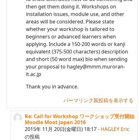
then get them doing it. Workshops on
installation issues, module use, and other
areas will be considered. Please state
whether your workshop is tailored to
beginners or advanced learners when
applying. Include a 150-200 words or kanji
equivalent (375-500 characters) description
and short (50 word max) bio when sending
your proposal to hagley@mmm.muroran-
it.ac.jp
Thank you in advance.
パーマリンク
親投稿を表示する
Re: Call for Workshop ワークショップ受付開始
HAGLEY Eric への返信
Moodle Moot Japan 2016
2015年 11月 20日(金曜日) 18:17
-
HAGLEY Eric
の投稿