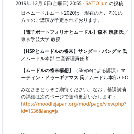
2019年 12月 6日(金曜日) 20:55
-
SAITO Jun
の投稿
日本ムードルムート2020は，現在のところ次の
方々のご講演が予定されております。
【電子ポートフォリオとムードル】
森本 康彦 氏
／
東京学芸大学 教授
【H5Pとムードルの将来】
サンダー・バングマ 氏
／ムードル本部 生産管理責任者
【ムードルの将来構想】
（Skypeによる講演）
マ
ーティン・ドゥーギアマス 氏
／ムードル本部 CEO
みなさまどうぞご期待ください。なお，基調講演
の詳細は次のページで随時更新いたします：
https://moodlejapan.org/mod/page/view.php?
id=1536&lang=ja