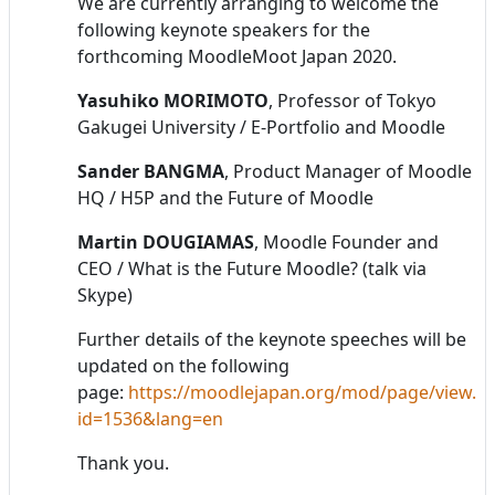
We are currently arranging to welcome the
following keynote speakers for the
forthcoming MoodleMoot Japan 2020.
Yasuhiko MORIMOTO
, Professor of Tokyo
Gakugei University / E-Portfolio and Moodle
Sander BANGMA
, Product Manager of Moodle
HQ / H5P and the Future of Moodle
Martin DOUGIAMAS
, Moodle Founder and
CEO / What is the Future Moodle? (talk via
Skype)
Further details of the keynote speeches will be
updated on the following
page:
https://moodlejapan.org/mod/page/view.p
id=1536&lang=en
Thank you.