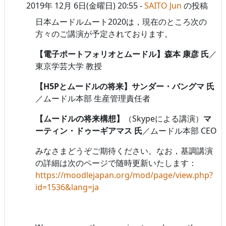
2019年 12月 6日(金曜日) 20:55
-
SAITO Jun
の投稿
日本ムードルムート2020は，現在のところ次の
方々のご講演が予定されております。
【電子ポートフォリオとムードル】
森本 康彦 氏
／
東京学芸大学 教授
【H5Pとムードルの将来】
サンダー・バングマ 氏
／ムードル本部 生産管理責任者
【ムードルの将来構想】
（Skypeによる講演）
マ
ーティン・ドゥーギアマス 氏
／ムードル本部 CEO
みなさまどうぞご期待ください。なお，基調講演
の詳細は次のページで随時更新いたします：
https://moodlejapan.org/mod/page/view.php?
id=1536&lang=ja