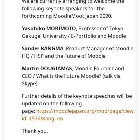
We are currently arranging to welcome the
following keynote speakers for the
forthcoming MoodleMoot Japan 2020.
Yasuhiko MORIMOTO
, Professor of Tokyo
Gakugei University / E-Portfolio and Moodle
Sander BANGMA
, Product Manager of Moodle
HQ / H5P and the Future of Moodle
Martin DOUGIAMAS
, Moodle Founder and
CEO / What is the Future Moodle? (talk via
Skype)
Further details of the keynote speeches will be
updated on the following
page:
https://moodlejapan.org/mod/page/view.p
id=1536&lang=en
Thank you.