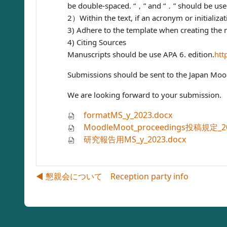
be double-spaced. “，” and “．” should be use
2）Within the text, if an acronym or initializat
3) Adhere to the template when creating the 
4) Citing Sources
Manuscripts should be use APA 6. edition.
htt
Submissions should be sent to the Japan Moo
We are looking forward to your submission.
formatMS_y_2023.docx
MoodleMoot_proceedings投稿規定_20
研究報告用MS_y_2023.docx
◀︎ 懇親会について Reception party info