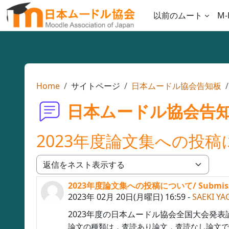
メインコンテンツへスキップする
以前のムート
M-
Home
サイトページ
日本ムードル協会告知板
日本ムードル協会告
2023年度論文集への投稿について/
表示モード
2023年度論文集への投稿について/ Submission 
返信数: 0
2023年 02月 20日(月曜日) 16:59
-
SAEKI YA
2023年度の日本ムードル協会全国大会発
論文の種類は，査読あり論文，査読なし論文です