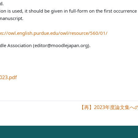
d.
ion is used, it should be given in full-form on the first occurren
manuscript.
ps://owl.english.purdue.edu/owl/resource/560/01/
dle Association (editor@moodlejapan.org).
23.pdf
【再】2023年度論文集への投稿につ