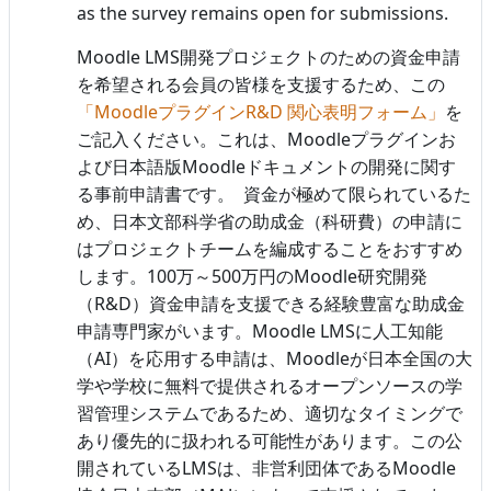
as the survey remains open for submissions.
Moodle LMS
開発プロジェクトのための資金申請
を希望される会員の皆様を支援するため、この
Moodle
R&D
「
プラグイン
関心表明フォーム」
を
Moodle
ご記入ください。これは、
プラグインお
Moodle
よび日本語版
ドキュメントの開発に関す
る事前申請書です。
資金が極めて限られているた
め、日本文部科学省の助成金（科研費）の申請に
はプロジェクトチームを編成することをおすすめ
100
500
Moodle
します。
万～
万円の
研究開発
R&D
（
）資金申請を支援できる経験豊富な助成金
Moodle LMS
申請専門家がいます。
に人工知能
AI
Moodle
（
）を応用する申請は、
が日本全国の大
学や学校に無料で提供されるオープンソースの学
習管理システムであるため、適切なタイミングで
あり優先的に扱われる可能性があります。この公
LMS
Moodle
開されている
は、非営利団体である