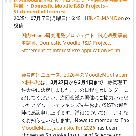
返信数: 0
請書 ・ Domestic Moodle R&D Projects -
Statement of Interest
2025年 07月 7日(月曜日) 16:45
-
HINKELMAN Don
の
投稿
-
国内
M
oodle
研究開発プロジェクト
関心表明事前
. Domestic
Moodle
R&D Projects -
申請書
Statement of Interest Pre-application Form
-------------------------------------------------
: 2026
MoodleMootJapan
会員向けニュース
年の
2
27
3
1
の開催地
は、
月
日から
月
日まで
、静岡理工
科大学に決定しました。この日程をカレンダーに
記してください。次回会議の開催にご協力いただ
SIST
いたアダム・ジェンキンズ先生および
の運営
陣に感謝申し上げます。詳細については、まもな
News to members: The
くお知らせいたします。
MoodleMoot Japan site for 2026
has been
chosen as Shizuoka Institute of Science and