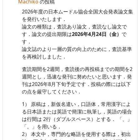
Machiko
の投稿
2026年度の日本ムードル協会全国大会発表論文集
を発行いたします．
論文の種類は，査読あり論文，査読なし論文で
す．論文の提出期限は
2026年4月24日（金）
で
す．
論文誌のより一層の質の向上のために，査読基準
を再検討しました．
査読期間を2週間，査読後の再投稿までの期間を2
週間とし，迅速な発刊に努めたいと思います．発
刊は2026年8月下旬予定です．投稿の際には以下
の点を厳守してください．
1） 原稿は，新仮名遣い，口語体，常用漢字によ
る日本語または英語で簡潔に執筆し，英語の場合
は行間は 2行（ダブルスペース）とする． 「、」
「。」を用いる．
2） 本文中，専門的な略語を使用する際は，初出