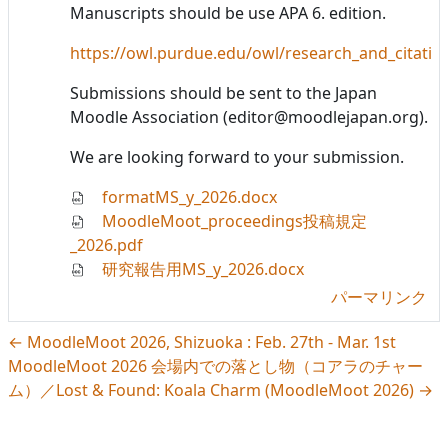
Manuscripts should be use APA 6. edition.
https://owl.purdue.edu/owl/research_and_citatio
Submissions should be sent to the Japan
Moodle Association (editor@moodlejapan.org).
We are looking forward to your submission.
formatMS_y_2026.docx
MoodleMoot_proceedings投稿規定
_2026.pdf
研究報告用MS_y_2026.docx
パーマリンク
← MoodleMoot 2026, Shizuoka : Feb. 27th - Mar. 1st
MoodleMoot 2026 会場内での落とし物（コアラのチャー
ム）／Lost & Found: Koala Charm (MoodleMoot 2026) →